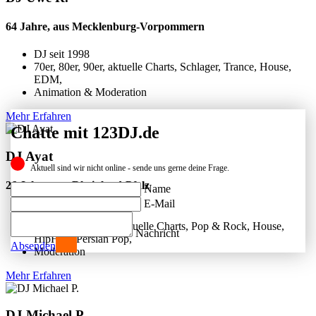
64 Jahre, aus Mecklenburg-Vorpommern
DJ seit
1998
70er, 80er, 90er, aktuelle Charts, Schlager, Trance, House,
EDM,
Animation & Moderation
Mehr Erfahren
Chatte mit 123DJ.de
DJ Ayat
Aktuell sind wir nicht online - sende uns gerne deine Frage.
26 Jahre, aus Rheinland-Pfalz
Name
E-Mail
DJ seit
2018
80er, 90er, 2000er, aktuelle Charts, Pop & Rock, House,
Nachricht
HipHop, Persian Pop,
Absenden
Moderation
Mehr Erfahren
DJ Michael P.