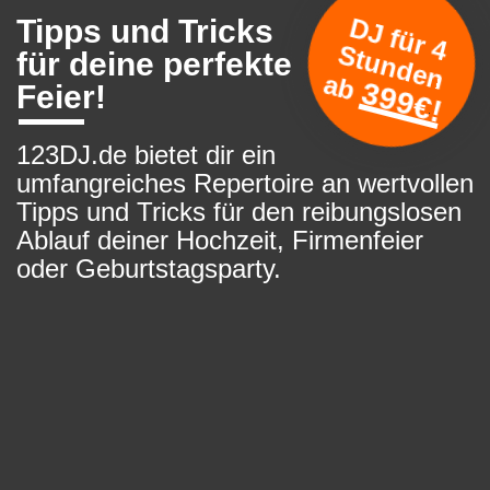
D
J
f
ü
r
4
t
u
n
d
e
n
b
Tipps und Tricks
S
für deine perfekte
a
399€!
Feier!
123DJ.de bietet dir ein
umfangreiches Repertoire an wertvollen
Tipps und Tricks für den reibungslosen
Ablauf deiner Hochzeit, Firmenfeier
oder Geburtstagsparty.