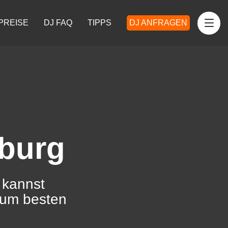
PREISE
DJ FAQ
TIPPS
DJ ANFRAGEN
mburg
 kannst
zum besten