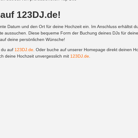
 auf 123DJ.de!
te Datum und den Ort für deine Hochzeit ein. Im Anschluss erhältst d
 aussuchen. Diese bequeme Form der Buchung deines DJs für deine Ho
 auf deine persönlichen Wünsche!
t du auf
123DJ.de
. Oder buche auf unserer Homepage direkt deinen H
ch deine Hochzeit unvergesslich mit
123DJ.de
.
Info
Hochzeit DJ
Kontakt
Hochzeit DJ in 
Impressum
Hochzeit DJ in 
AGB
Hochzeit DJ in Kö
Datenschutzbestimmungen