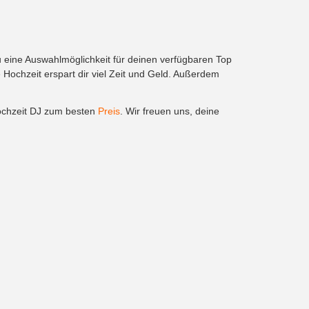
u eine Auswahlmöglichkeit für deinen verfügbaren Top
chzeit erspart dir viel Zeit und Geld. Außerdem
ochzeit DJ zum besten
Preis
. Wir freuen uns, deine
Social
Hamburg
FAQ
München
Facebook
ln
Instagram