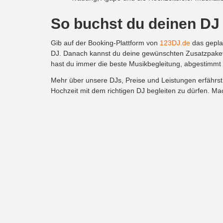
So buchst du deinen DJ
Gib auf der Booking-Plattform von
123DJ.de
das geplan
DJ. Danach kannst du deine gewünschten Zusatzpakete
hast du immer die beste Musikbegleitung, abgestimmt
Mehr über unsere DJs, Preise und Leistungen erfährs
Hochzeit mit dem richtigen DJ begleiten zu dürfen. Ma
123DJ.de
Start
DJ Team
DJ Buchen
DJ Preise