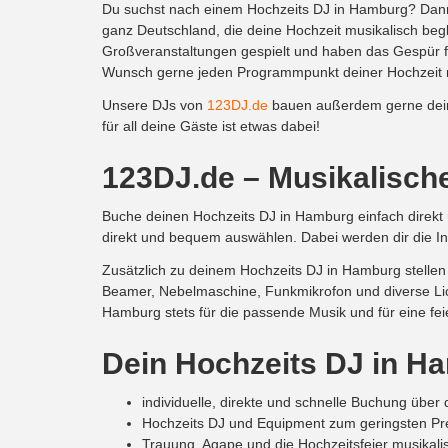
Du suchst nach einem Hochzeits DJ in Hamburg? Dan
ganz Deutschland, die deine Hochzeit musikalisch beg
Großveranstaltungen gespielt und haben das Gespür fü
Wunsch gerne jeden Programmpunkt deiner Hochzeit mu
Unsere DJs von
123DJ.de
bauen außerdem gerne deine 
für all deine Gäste ist etwas dabei!
123DJ.de – Musikalische
Buche deinen Hochzeits DJ in Hamburg einfach direkt
direkt und bequem auswählen. Dabei werden dir die I
Zusätzlich zu deinem Hochzeits DJ in Hamburg stellen 
Beamer, Nebelmaschine, Funkmikrofon und diverse Lic
Hamburg stets für die passende Musik und für eine fe
Dein Hochzeits DJ in H
individuelle, direkte und schnelle Buchung übe
Hochzeits DJ und Equipment zum geringsten Pr
Trauung, Agape und die Hochzeitsfeier musikali