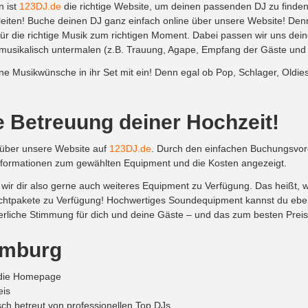
n ist
123DJ.de
die richtige Website, um deinen passenden DJ zu finden
leiten! Buche deinen DJ ganz einfach online über unsere Website! Den
r die richtige Musik zum richtigen Moment. Dabei passen wir uns deine
sikalisch untermalen (z.B. Trauung, Agape, Empfang der Gäste und Ho
Musikwünsche in ihr Set mit ein! Denn egal ob Pop, Schlager, Oldies
 Betreuung deiner Hochzeit!
 über unsere Website auf
123DJ.de
. Durch den einfachen Buchungsvor
nformationen zum gewählten Equipment und die Kosten angezeigt.
wir dir also gerne auch weiteres Equipment zu Verfügung. Das heißt, 
htpakete zu Verfügung! Hochwertiges Soundequipment kannst du ebenf
ierliche Stimmung für dich und deine Gäste – und das zum besten Preis
amburg
r die Homepage
eis
sch betreut von professionellen Top DJs