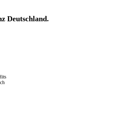
nz Deutschland.
Hits
sch