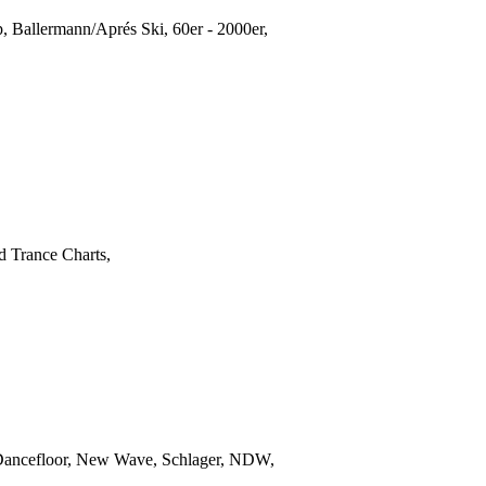
p, Ballermann/Aprés Ski, 60er - 2000er,
nd Trance Charts,
k, Dancefloor, New Wave, Schlager, NDW,