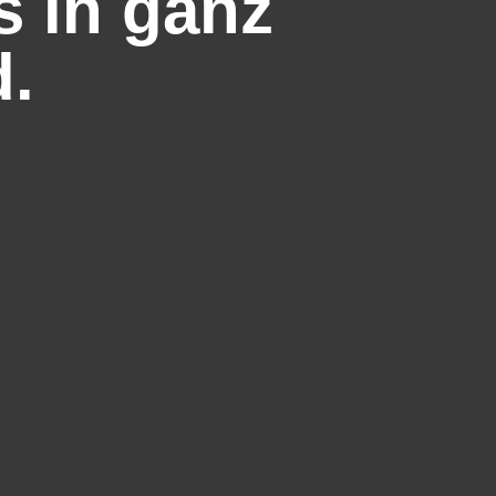
s in ganz
.