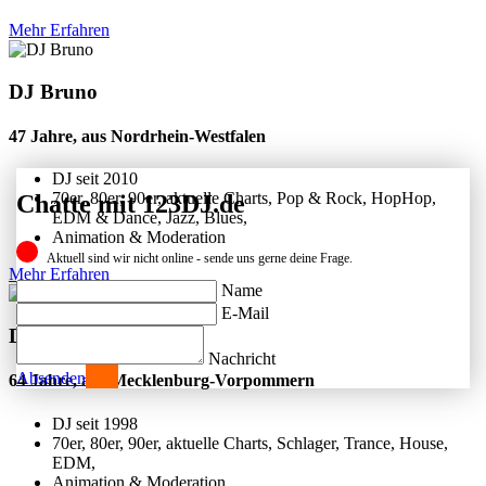
Mehr Erfahren
DJ Bruno
47 Jahre, aus Nordrhein-Westfalen
DJ seit
2010
70er, 80er, 90er, aktuelle Charts, Pop & Rock, HopHop,
Chatte mit 123DJ.de
EDM & Dance, Jazz, Blues,
Animation & Moderation
Aktuell sind wir nicht online - sende uns gerne deine Frage.
Mehr Erfahren
Name
E-Mail
DJ Uwe R.
Nachricht
Absenden
64 Jahre, aus Mecklenburg-Vorpommern
DJ seit
1998
70er, 80er, 90er, aktuelle Charts, Schlager, Trance, House,
EDM,
Animation & Moderation