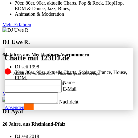
70er, 80er, 90er, aktuelle Charts, Pop & Rock, HopHop,
EDM & Dance, Jazz, Blues,
Animation & Moderation
Mehr Erfahren
DJ Uwe R.
64 Jahre, aus Mecklenburg-Vorpommern
Chatte mit 123DJ.de
DJ seit
1998
70er, 80er, 90er, aktuelle Charts, Schlager, Trance, House,
Aktuell sind wir nicht online - sende uns gerne deine Frage.
EDM,
Name
Animation & Moderation
E-Mail
Mehr Erfahren
Nachricht
Absenden
DJ Ayat
26 Jahre, aus Rheinland-Pfalz
DJ seit
2018