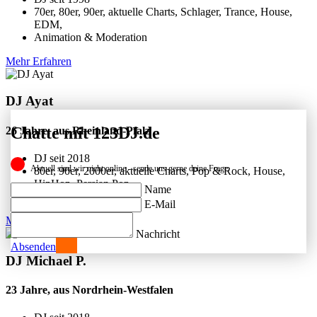
70er, 80er, 90er, aktuelle Charts, Schlager, Trance, House,
EDM,
Animation & Moderation
Mehr Erfahren
DJ Ayat
Chatte mit 123DJ.de
26 Jahre, aus Rheinland-Pfalz
DJ seit
2018
Aktuell sind wir nicht online - sende uns gerne deine Frage.
80er, 90er, 2000er, aktuelle Charts, Pop & Rock, House,
HipHop, Persian Pop,
Name
Moderation
E-Mail
Mehr Erfahren
Nachricht
Absenden
DJ Michael P.
23 Jahre, aus Nordrhein-Westfalen