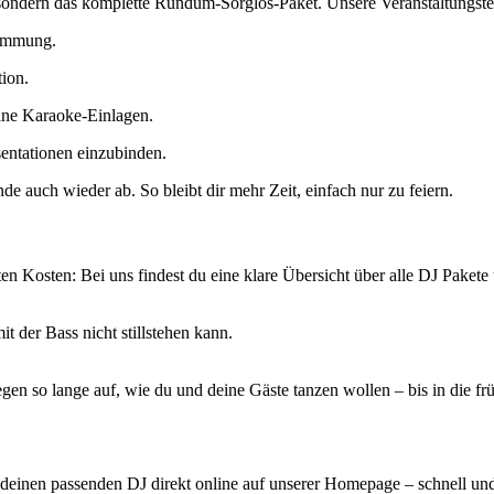
 sondern das komplette Rundum-Sorglos-Paket. Unsere Veranstaltungstec
timmung.
tion.
tane Karaoke-Einlagen.
entationen einzubinden.
 auch wieder ab. So bleibt dir mehr Zeit, einfach nur zu feiern.
ten Kosten: Bei uns findest du eine klare Übersicht über alle DJ Pakete
 der Bass nicht stillstehen kann.
legen so lange auf, wie du und deine Gäste tanzen wollen – bis in die 
deinen passenden DJ direkt online auf unserer Homepage – schnell und