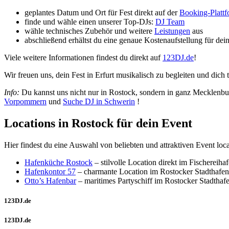
geplantes Datum und Ort für Fest direkt auf der
Booking-Platt
finde und wähle einen unserer Top-DJs:
DJ Team
wähle technisches Zubehör und weitere
Leistungen
aus
abschließend erhältst du eine genaue Kostenaufstellung für dei
Viele weitere Informationen findest du direkt auf
123DJ.de
!
Wir freuen uns, dein Fest in Erfurt musikalisch zu begleiten und dich 
Info:
Du kannst uns nicht nur in Rostock, sondern in ganz Mecklenbu
Vorpommern
und
Suche DJ in Schwerin
!
Locations in Rostock für dein Event
Hier findest du eine Auswahl von beliebten und attraktiven Event lo
Hafenküche Rostock
– stilvolle Location direkt im Fischereih
Hafenkontor 57
– charmante Location im Rostocker Stadthafe
Otto’s Hafenbar
– maritimes Partyschiff im Rostocker Stadthafe
123DJ.de
123DJ.de