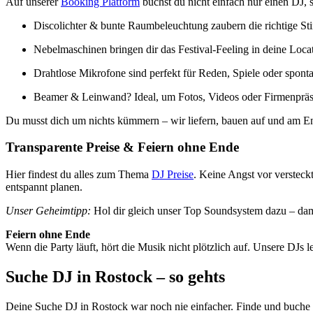
Auf unserer
Booking Platform
buchst du nicht einfach nur einen DJ,
Discolichter & bunte Raumbeleuchtung zaubern die richtige S
Nebelmaschinen bringen dir das Festival-Feeling in deine Loca
Drahtlose Mikrofone sind perfekt für Reden, Spiele oder spon
Beamer & Leinwand? Ideal, um Fotos, Videos oder Firmenpräs
Du musst dich um nichts kümmern – wir liefern, bauen auf und am Ende
Transparente Preise & Feiern ohne Ende
Hier findest du alles zum Thema
DJ Preise
. Keine Angst vor versteck
entspannt planen.
Unser Geheimtipp:
Hol dir gleich unser Top Soundsystem dazu – damit
Feiern ohne Ende
Wenn die Party läuft, hört die Musik nicht plötzlich auf. Unsere DJs 
Suche DJ in Rostock – so gehts
Deine Suche DJ in Rostock war noch nie einfacher. Finde und buche 