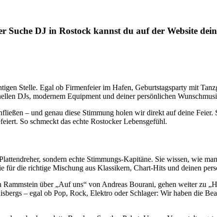
ner Suche DJ in Rostock kannst du auf der Website dei
htigen Stelle. Egal ob Firmenfeier im Hafen, Geburtstagsparty mit Tan
onellen DJs, modernem Equipment und deiner persönlichen Wunschmusi
fließen – und genau diese Stimmung holen wir direkt auf deine Feier.
efeiert. So schmeckt das echte Rostocker Lebensgefühl.
 Plattendreher, sondern echte Stimmungs-Kapitäne. Sie wissen, wie man 
sie für die richtige Mischung aus Klassikern, Chart-Hits und deinen pers
von Rammstein über „Auf uns“ von Andreas Bourani, gehen weiter zu „
s Eisbergs – egal ob Pop, Rock, Elektro oder Schlager: Wir haben die Be