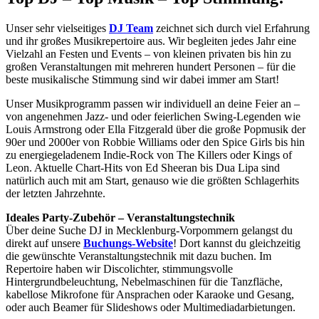
Unser sehr vielseitiges
DJ Team
zeichnet sich durch viel Erfahrung
und ihr großes Musikrepertoire aus. Wir begleiten jedes Jahr eine
Vielzahl an Festen und Events – von kleinen privaten bis hin zu
großen Veranstaltungen mit mehreren hundert Personen – für die
beste musikalische Stimmung sind wir dabei immer am Start!
Unser Musikprogramm passen wir individuell an deine Feier an –
von angenehmen Jazz- und oder feierlichen Swing-Legenden wie
Louis Armstrong oder Ella Fitzgerald über die große Popmusik der
90er und 2000er von Robbie Williams oder den Spice Girls bis hin
zu energiegeladenem Indie-Rock von The Killers oder Kings of
Leon. Aktuelle Chart-Hits von Ed Sheeran bis Dua Lipa sind
natürlich auch mit am Start, genauso wie die größten Schlagerhits
der letzten Jahrzehnte.
Ideales Party-Zubehör – Veranstaltungstechnik
Über deine Suche DJ in Mecklenburg-Vorpommern gelangst du
direkt auf unsere
Buchungs-Website
! Dort kannst du gleichzeitig
die gewünschte Veranstaltungstechnik mit dazu buchen. Im
Repertoire haben wir Discolichter, stimmungsvolle
Hintergrundbeleuchtung, Nebelmaschinen für die Tanzfläche,
kabellose Mikrofone für Ansprachen oder Karaoke und Gesang,
oder auch Beamer für Slideshows oder Multimediadarbietungen.