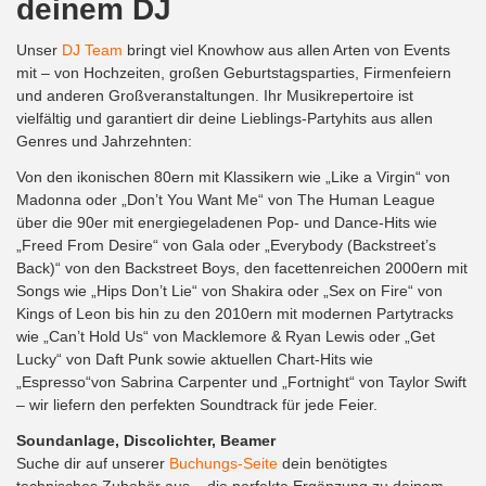
deinem DJ
Unser
DJ Team
bringt viel Knowhow aus allen Arten von Events
mit – von Hochzeiten, großen Geburtstagsparties, Firmenfeiern
und anderen Großveranstaltungen. Ihr Musikrepertoire ist
vielfältig und garantiert dir deine Lieblings-Partyhits aus allen
Genres und Jahrzehnten:
Von den ikonischen 80ern mit Klassikern wie „Like a Virgin“ von
Madonna oder „Don’t You Want Me“ von The Human League
über die 90er mit energiegeladenen Pop- und Dance-Hits wie
„Freed From Desire“ von Gala oder „Everybody (Backstreet’s
Back)“ von den Backstreet Boys, den facettenreichen 2000ern mit
Songs wie „Hips Don’t Lie“ von Shakira oder „Sex on Fire“ von
Kings of Leon bis hin zu den 2010ern mit modernen Partytracks
wie „Can’t Hold Us“ von Macklemore & Ryan Lewis oder „Get
Lucky“ von Daft Punk sowie aktuellen Chart-Hits wie
„Espresso“von Sabrina Carpenter und „Fortnight“ von Taylor Swift
– wir liefern den perfekten Soundtrack für jede Feier.
Soundanlage, Discolichter, Beamer
Suche dir auf unserer
Buchungs-Seite
dein benötigtes
technisches Zubehör aus – die perfekte Ergänzung zu deinem