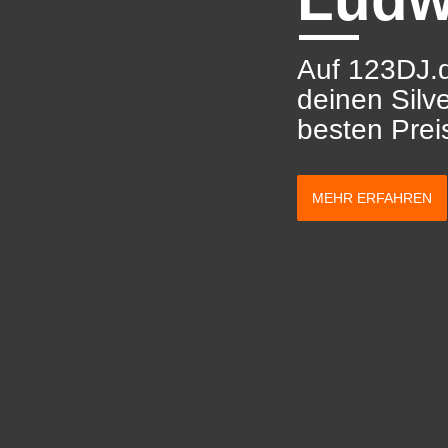
Auf 123DJ.d
deinen Silv
besten Prei
MEHR ERFAHREN