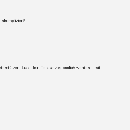
unkompliziert!
nterstützen. Lass dein Fest unvergesslich werden – mit
in Fest buchen. Klicke einfach hier:
Silvester DJ in
en wir immer wieder gerne gebucht werden: