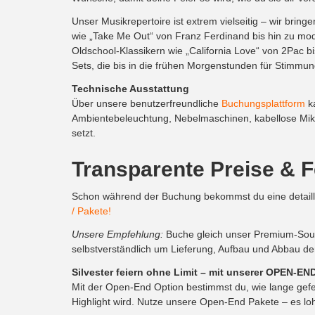
Unser Musikrepertoire ist extrem vielseitig – wir bri
wie „Take Me Out“ von Franz Ferdinand bis hin zu mod
Oldschool-Klassikern wie „California Love“ von 2Pac 
Sets, die bis in die frühen Morgenstunden für Stimmu
Technische Ausstattung
Über unsere benutzerfreundliche
Buchungsplattform
ka
Ambientebeleuchtung, Nebelmaschinen, kabellose Mikro
setzt.
Transparente Preise & Fe
Schon während der Buchung bekommst du eine detaillier
/ Pakete!
Unsere Empfehlung:
Buche gleich unser Premium-Sound
selbstverständlich um Lieferung, Aufbau und Abbau de
Silvester feiern ohne Limit – mit unserer OPEN-E
Mit der Open-End Option bestimmst du, wie lange gefei
Highlight wird. Nutze unsere Open-End Pakete – es loh