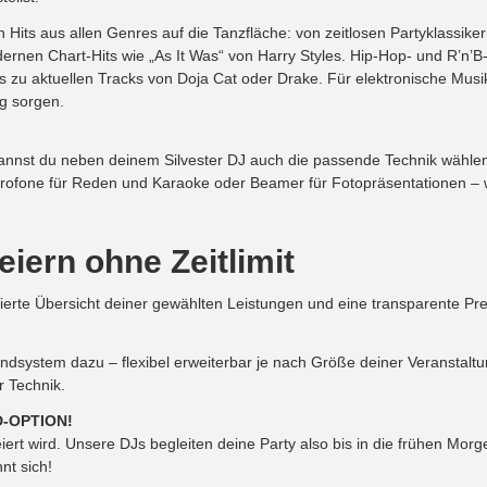
ngen Hits aus allen Genres auf die Tanzfläche: von zeitlosen Partyklas
ernen Chart-Hits wie „As It Was“ von Harry Styles. Hip-Hop- und R’n’
bis zu aktuellen Tracks von Doja Cat oder Drake. Für elektronische Mu
ng sorgen.
nnst du neben deinem Silvester DJ auch die passende Technik wählen.
fone für Reden und Karaoke oder Beamer für Fotopräsentationen – wir
iern ohne Zeitlimit
te Übersicht deiner gewählten Leistungen und eine transparente Preisa
system dazu – flexibel erweiterbar je nach Größe deiner Veranstaltu
r Technik.
ND-OPTION!
ert wird. Unsere DJs begleiten deine Party also bis in die frühen Morg
nt sich!