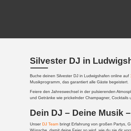
Silvester DJ in Ludwigs
Buche deinen Silvester DJ in Ludwigshafen online auf
Musikprogramm, das garantiert alle Gäste begeistert.
Feiere den Jahreswechsel in der pulsierenden Atmosphä
und Getränke wie prickelnder Champagner, Cocktails un
Dein DJ – Deine Musik –
Unser
DJ Team
bringt Erfahrung von großen Partys, Gal
Wünsche, damit deine Feier so wird, wie du sie dir vorst