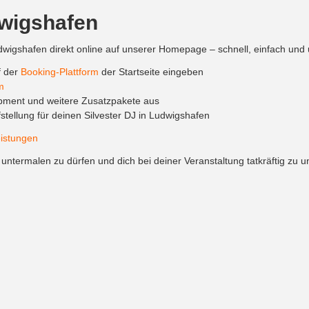
dwigshafen
wigshafen direkt online auf unserer Homepage – schnell, einfach und 
f der
Booking-Plattform
der Startseite eingeben
m
pment und weitere Zusatzpakete aus
tellung für deinen Silvester DJ in Ludwigshafen
istungen
untermalen zu dürfen und dich bei deiner Veranstaltung tatkräftig zu u
in ganz Rheinland-Pfalz, inklusive der Landeshauptstadt Mainz, für de
en für dein Event
tiven Event locations für deinen Silvester DJ in Ludwigshafen, bei den
orischem Ambiente perfekt für Events jeglicher Art