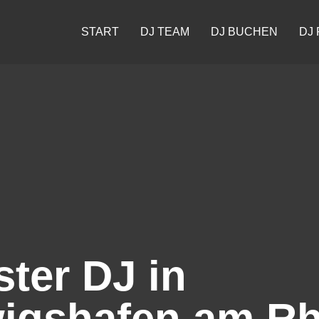
START
DJ TEAM
DJ BUCHEN
DJ 
ster DJ in
igshafen am Rh