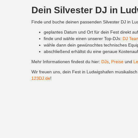
Dein Silvester DJ in Lu
Finde und buche deinen passenden Silvester DJ in Lud
geplantes Datum und Ort für dein Fest direkt au
finde und wähle einen unserer Top-DJs:
DJ Tea
wähle dann dein gewünschtes technisches Equi
abschließend erhältst du eine genaue Kostenaufs
Mehr Informationen findest du hier:
DJs
,
Preise
und
Le
Wir freuen uns, dein Fest in Ludwigshafen musikalisch 
123DJ.de
!
Info:
Du kannst uns nicht nur in Ludwigshafen, sondern 
Rheinland-Pfalz
und
Silvester DJ in Mainz
.
Locations in Ludwigshaf
Hier findest du eine Auswahl von beliebten und attrak
Zollhaus Ludwigshafen
– idyllischer Ort mit hist