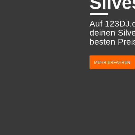
Silve
Auf 123DJ.d
deinen Silv
besten Prei
MEHR ERFAHREN