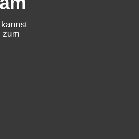
dam
 kannst
e zum