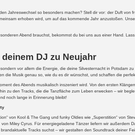
e den Jahreswechsel so besonders machen? Stell dir vor: der Duft von
meinsam erhoben wird, um auf das kommende Jahr anzustoßen. Unsere 
besonderen Abend brauchst, bekommst du bei uns aus einer Hand. Las
 deinem DJ zu Neujahr
, sondern vor allem die Energie, die deine Silvesternacht in Potsdam 
ten die Musik genau so, wie du es dir wünschst, und schaffen die perf
Moment des Abends musikalisch inszeniert wird. Von den ersten Klängen
n zu den Tracks, die die Tanzfläche zum Leben erwecken – wir beglei
nd noch lange in Erinnerung bleibt!
rty
ation“ von Kool & The Gang und funky Oldies wie „Superstition“ von Stev
von Miley Cyrus. Für energiegeladene Tänzer liefern wir außerdem D
 brandaktuelle Tracks suchst – wir gestalten den Soundtrack deiner Fei