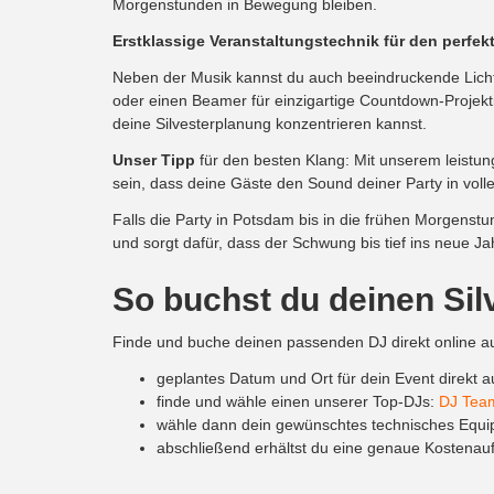
Morgenstunden in Bewegung bleiben.
Erstklassige Veranstaltungstechnik für den perfe
Neben der Musik kannst du auch beeindruckende Licht
oder einen Beamer für einzigartige Countdown-Projekti
deine Silvesterplanung konzentrieren kannst.
Unser Tipp
für den besten Klang: Mit unserem leistung
sein, dass deine Gäste den Sound deiner Party in vo
Falls die Party in Potsdam bis in die frühen Morgenstu
und sorgt dafür, dass der Schwung bis tief ins neue Ja
So buchst du deinen Sil
Finde und buche deinen passenden DJ direkt online au
geplantes Datum und Ort für dein Event direkt a
finde und wähle einen unserer Top-DJs:
DJ Tea
wähle dann dein gewünschtes technisches Equi
abschließend erhältst du eine genaue Kostenaufs
Mehr Informationen findest du hier:
DJs
,
Preise
und
Le