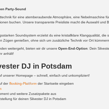
kten Party-Sound
technik für eine atemberaubende Atmosphäre, eine Nebelmaschine für 
onen buchen. Unsere transparente Preisliste macht die Auswahl und Bu
sstarken Soundsystem erzielst du eine kristallklare Klangqualität, die 
llen Zügen genießen, ohne sich um zusätzliche Technik vor Ort kümmer
nden weitergeht, bieten wir dir unsere
Open-End-Option
: Dein Silvest
hr anhält!
vester DJ in Potsdam
f unserer Homepage – schnell, einfach und unkompliziert!
uf der
Booking-Plattform
der Startseite eingeben
m
pment und weitere Zusatzpakete aus
tellung für deinen Silvester DJ in Potsdam
istungen