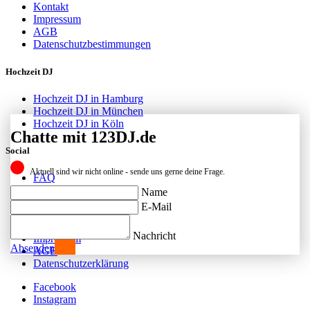
Kontakt
Impressum
AGB
Datenschutzbestimmungen
Hochzeit DJ
Hochzeit DJ in Hamburg
Hochzeit DJ in München
Hochzeit DJ in Köln
Chatte mit 123DJ.de
Social
Aktuell sind wir nicht online - sende uns gerne deine Frage.
FAQ
Facebook
Name
Instagram
E-Mail
Kontakt
Nachricht
Impressum
Absenden
AGB
Datenschutzerklärung
Facebook
Instagram