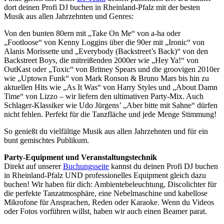
dort deinen Profi DJ buchen in Rheinland-Pfalz mit der besten
Musik aus allen Jahrzehnten und Genres:
Von den bunten 80ern mit „Take On Me“ von a-ha oder
„Footloose“ von Kenny Loggins über die 90er mit „Ironic“ von
Alanis Morissette und „Everybody (Backstreet’s Back)“ von den
Backstreet Boys, die mitreißenden 2000er wie „Hey Ya!“ von
OutKast oder „Toxic“ von Britney Spears und die groovigen 2010er
wie „Uptown Funk“ von Mark Ronson & Bruno Mars bis hin zu
aktuellen Hits wie „As It Was“ von Harry Styles und „About Damn
Time“ von Lizzo – wir liefern den ultimativen Party-Mix. Auch
Schlager-Klassiker wie Udo Jürgens’ „Aber bitte mit Sahne“ dürfen
nicht fehlen. Perfekt für die Tanzfläche und jede Menge Stimmung!
So genießt du vielfältige Musik aus allen Jahrzehnten und für ein
bunt gemischtes Publikum.
Party-Equipment und Veranstaltungstechnik
Direkt auf unserer
Buchungsseite
kannst du deinen Profi DJ buchen
in Rheinland-Pfalz UND professionelles Equipment gleich dazu
buchen! Wir haben für dich: Ambientebeleuchtung, Discolichter für
die perfekte Tanzatmosphäre, eine Nebelmaschine und kabellose
Mikrofone für Ansprachen, Reden oder Karaoke. Wenn du Videos
oder Fotos vorführen willst, haben wir auch einen Beamer parat.