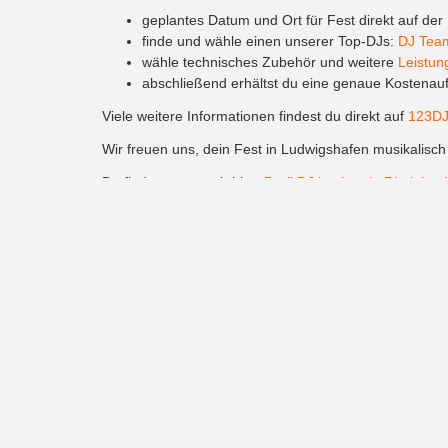
geplantes Datum und Ort für Fest direkt auf der
finde und wähle einen unserer Top-DJs:
DJ Tea
wähle technisches Zubehör und weitere
Leistun
abschließend erhältst du eine genaue Kostenauf
Viele weitere Informationen findest du direkt auf
123DJ
Wir freuen uns, dein Fest in Ludwigshafen musikalisch 
Du findest uns auch hier:
Profi DJ buchen in Rheinland
Locations in Ludwigshaf
Hier findest du eine Auswahl von beliebten und attrak
Zollhaus Ludwigshafen
– idyllischer Ort mit hist
Pfalzbau
– sehr elegantes Kongress und Theater
ZuHaus
– gemütlicher Charme, ideal für Geburts