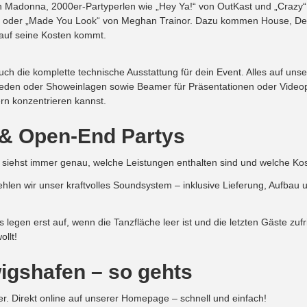
Madonna, 2000er-Partyperlen wie „Hey Ya!“ von OutKast und „Crazy“ vo
rus oder „Made You Look“ von Meghan Trainor. Dazu kommen House, Dee
t auf seine Kosten kommt.
uch die komplette technische Ausstattung für dein Event. Alles auf uns
eden oder Showeinlagen sowie Beamer für Präsentationen oder Videoproj
rn konzentrieren kannst.
 & Open-End Partys
 Du siehst immer genau, welche Leistungen enthalten sind und welche Kos
len wir unser kraftvolles Soundsystem – inklusive Lieferung, Aufbau 
legen erst auf, wenn die Tanzfläche leer ist und die letzten Gäste zuf
llt!
igshafen – so gehts
r. Direkt online auf unserer Homepage – schnell und einfach!