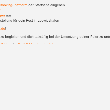
Booking-Plattform
der Startseite eingeben
m
gen
aus
stellung für dein Fest in Ludwigshafen
.de
!
zu begleiten und dich tatkräftig bei der Umsetzung deiner Feier zu unt
-Pfalz
oder
Profi DJ buchen in Mainz
.
en für dein Event
tiven Event locations für dein Profi DJ buchen in Ludwigshafen, bei de
orischem Ambiente perfekt für Events jeglicher Art
haus ideal für Konferenzen, Galaveranstaltungen oder Firmen Events
tage, Familientreffen oder kleinere Feiern