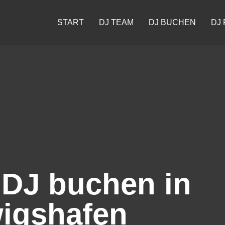
START
DJ TEAM
DJ BUCHEN
DJ 
 DJ buchen in
igshafen