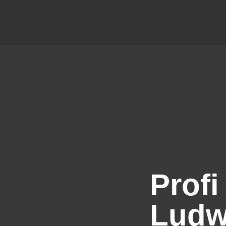
Profi
Ludw