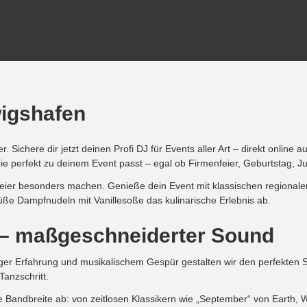
wigshafen
Sichere dir jetzt deinen Profi DJ für Events aller Art – direkt online a
 perfekt zu deinem Event passt – egal ob Firmenfeier, Geburtstag, Jub
 Feier besonders machen. Genieße dein Event mit klassischen regional
üße Dampfnudeln mit Vanillesoße das kulinarische Erlebnis ab.
J – maßgeschneiderter Sound
er Erfahrung und musikalischem Gespür gestalten wir den perfekten Sou
anzschritt.
Bandbreite ab: von zeitlosen Klassikern wie „September“ von Earth, Wi