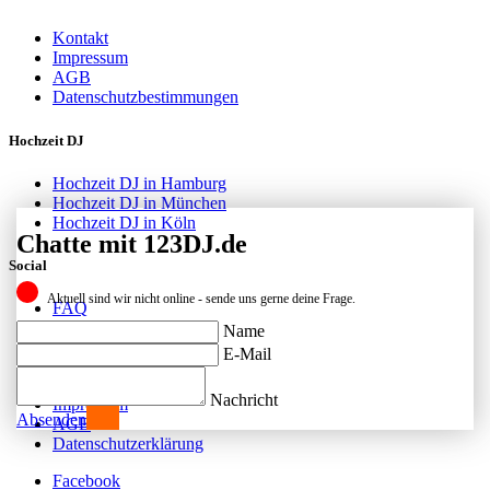
Kontakt
Impressum
AGB
Datenschutzbestimmungen
Hochzeit DJ
Hochzeit DJ in Hamburg
Hochzeit DJ in München
Hochzeit DJ in Köln
Chatte mit 123DJ.de
Social
Aktuell sind wir nicht online - sende uns gerne deine Frage.
FAQ
Facebook
Name
Instagram
E-Mail
Kontakt
Nachricht
Impressum
Absenden
AGB
Datenschutzerklärung
Facebook