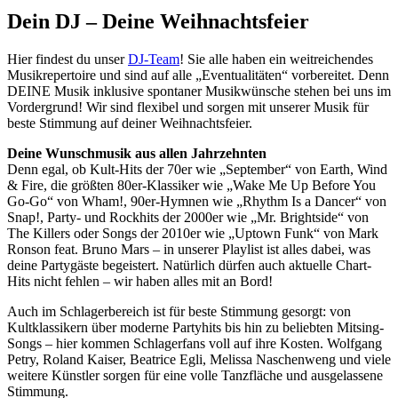
Dein DJ – Deine Weihnachtsfeier
Hier findest du unser
DJ-Team
! Sie alle haben ein weitreichendes
Musikrepertoire und sind auf alle „Eventualitäten“ vorbereitet. Denn
DEINE Musik inklusive spontaner Musikwünsche stehen bei uns im
Vordergrund! Wir sind flexibel und sorgen mit unserer Musik für
beste Stimmung auf deiner Weihnachtsfeier.
Deine Wunschmusik aus allen Jahrzehnten
Denn egal, ob Kult-Hits der 70er wie „September“ von Earth, Wind
& Fire, die größten 80er-Klassiker wie „Wake Me Up Before You
Go-Go“ von Wham!, 90er-Hymnen wie „Rhythm Is a Dancer“ von
Snap!, Party- und Rockhits der 2000er wie „Mr. Brightside“ von
The Killers oder Songs der 2010er wie „Uptown Funk“ von Mark
Ronson feat. Bruno Mars – in unserer Playlist ist alles dabei, was
deine Partygäste begeistert. Natürlich dürfen auch aktuelle Chart-
Hits nicht fehlen – wir haben alles mit an Bord!
Auch im Schlagerbereich ist für beste Stimmung gesorgt: von
Kultklassikern über moderne Partyhits bis hin zu beliebten Mitsing-
Songs – hier kommen Schlagerfans voll auf ihre Kosten. Wolfgang
Petry, Roland Kaiser, Beatrice Egli, Melissa Naschenweng und viele
weitere Künstler sorgen für eine volle Tanzfläche und ausgelassene
Stimmung.