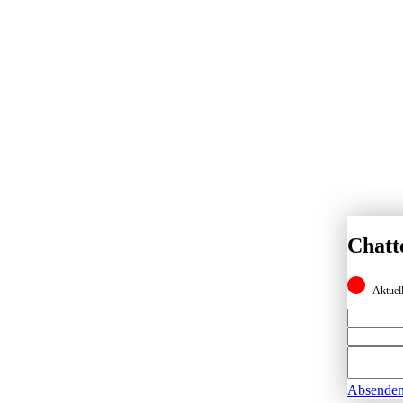
Chatt
Aktuell
Absende