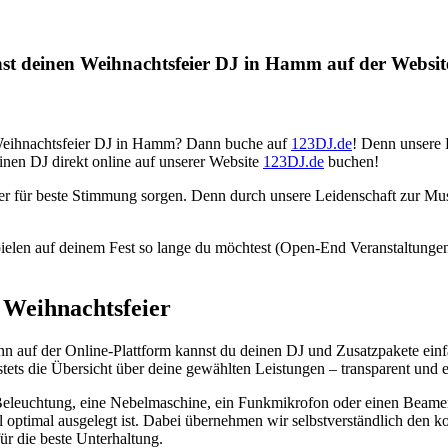
nst deinen Weihnachtsfeier DJ in Hamm auf der Websit
n Weihnachtsfeier DJ in Hamm? Dann buche auf
123DJ.de
! Denn unsere 
nen DJ direkt online auf unserer Website
123DJ.de
buchen!
ier für beste Stimmung sorgen. Denn durch unsere Leidenschaft zur M
, spielen auf deinem Fest so lange du möchtest (Open-End Veranstaltung
 Weihnachtsfeier
nn auf der Online-Plattform kannst du deinen DJ und Zusatzpakete einf
ets die Übersicht über deine gewählten Leistungen – transparent und e
eleuchtung, eine Nebelmaschine, ein Funkmikrofon oder einen Beamer 
 optimal ausgelegt ist. Dabei übernehmen wir selbstverständlich den k
ür die beste Unterhaltung.