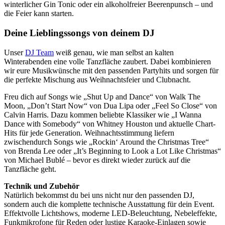
winterlicher Gin Tonic oder ein alkoholfreier Beerenpunsch – und
die Feier kann starten.
Deine Lieblingssongs von deinem DJ
Unser
DJ Team
weiß genau, wie man selbst an kalten
Winterabenden eine volle Tanzfläche zaubert. Dabei kombinieren
wir eure Musikwünsche mit den passenden Partyhits und sorgen für
die perfekte Mischung aus Weihnachtsfeier und Clubnacht.
Freu dich auf Songs wie „Shut Up and Dance“ von Walk The
Moon, „Don’t Start Now“ von Dua Lipa oder „Feel So Close“ von
Calvin Harris. Dazu kommen beliebte Klassiker wie „I Wanna
Dance with Somebody“ von Whitney Houston und aktuelle Chart-
Hits für jede Generation. Weihnachtsstimmung liefern
zwischendurch Songs wie „Rockin‘ Around the Christmas Tree“
von Brenda Lee oder „It’s Beginning to Look a Lot Like Christmas“
von Michael Bublé – bevor es direkt wieder zurück auf die
Tanzfläche geht.
Technik und Zubehör
Natürlich bekommst du bei uns nicht nur den passenden DJ,
sondern auch die komplette technische Ausstattung für dein Event.
Effektvolle Lichtshows, moderne LED-Beleuchtung, Nebeleffekte,
Funkmikrofone für Reden oder lustige Karaoke-Einlagen sowie