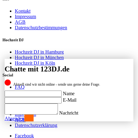
Kontakt
Impressum
AGB
Datenschutzbestimmungen
Hochzeit DJ
Hochzeit DJ in Hamburg
Hochzeit DJ in München
Hochzeit DJ in Köln
Chatte mit 123DJ.de
Social
Aktuell sind wir nicht online - sende uns gerne deine Frage.
FAQ
Facebook
Name
Instagram
E-Mail
Kontakt
Nachricht
Impressum
Absenden
AGB
Datenschutzerklärung
Facebook