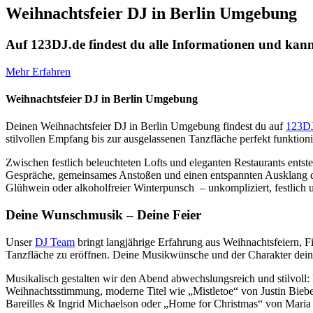
Weihnachtsfeier DJ in Berlin Umgebung
Auf 123DJ.de findest du alle Informationen und kann
Mehr Erfahren
Weihnachtsfeier DJ in Berlin Umgebung
Deinen Weihnachtsfeier DJ in Berlin Umgebung findest du auf
123DJ
stilvollen Empfang bis zur ausgelassenen Tanzfläche perfekt funktio
Zwischen festlich beleuchteten Lofts und eleganten Restaurants ents
Gespräche, gemeinsames Anstoßen und einen entspannten Ausklang de
Glühwein oder alkoholfreier Winterpunsch – unkompliziert, festlich u
Deine Wunschmusik – Deine Feier
Unser
DJ Team
bringt langjährige Erfahrung aus Weihnachtsfeiern, F
Tanzfläche zu eröffnen. Deine Musikwünsche und der Charakter deine
Musikalisch gestalten wir den Abend abwechslungsreich und stilvoll:
Weihnachtsstimmung, moderne Titel wie „Mistletoe“ von Justin Bieb
Bareilles & Ingrid Michaelson oder „Home for Christmas“ von Mari