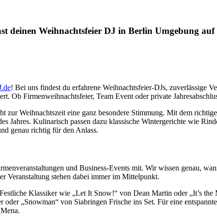
st deinen Weihnachtsfeier DJ in Berlin Umgebung auf 
.de
! Bei uns findest du erfahrene Weihnachtsfeier-DJs, zuverlässige 
niert. Ob Firmenweihnachtsfeier, Team Event oder private Jahresabschl
teht zur Weihnachtszeit eine ganz besondere Stimmung. Mit dem richtig
s Jahres. Kulinarisch passen dazu klassische Wintergerichte wie Rin
nd genau richtig für den Anlass.
irmenveranstaltungen und Business-Events mit. Wir wissen genau, wann
r Veranstaltung stehen dabei immer im Mittelpunkt.
 Festliche Klassiker wie „Let It Snow!“ von Dean Martin oder „It’s th
er oder „Snowman“ von Siabringen Frische ins Set. Für eine entspann
a Mena.