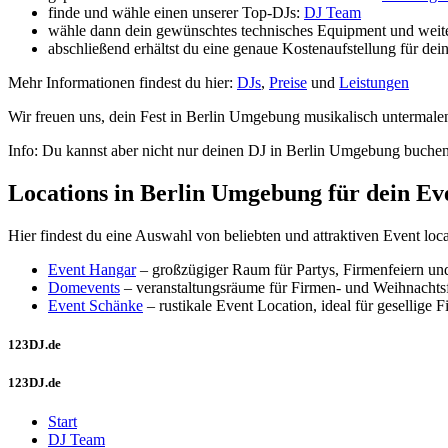
finde und wähle einen unserer Top-DJs:
DJ Team
wähle dann dein gewünschtes technisches Equipment und weite
abschließend erhältst du eine genaue Kostenaufstellung für d
Mehr Informationen findest du hier:
DJs
,
Preise
und
Leistungen
Wir freuen uns, dein Fest in Berlin Umgebung musikalisch untermalen 
Info: Du kannst aber nicht nur deinen DJ in Berlin Umgebung buchen s
Locations in Berlin Umgebung für dein Ev
Hier findest du eine Auswahl von beliebten und attraktiven Event lo
Event Hangar
– großzügiger Raum für Partys, Firmenfeiern und
Domevents
– veranstaltungsräume für Firmen‑ und Weihnachtsf
Event Schänke
– rustikale Event Location, ideal für gesellige 
123DJ.de
123DJ.de
Start
DJ Team