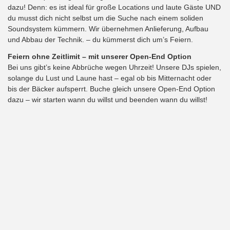
dazu! Denn: es ist ideal für große Locations und laute Gäste UND
du musst dich nicht selbst um die Suche nach einem soliden
Soundsystem kümmern. Wir übernehmen Anlieferung, Aufbau
und Abbau der Technik. – du kümmerst dich um’s Feiern.
Feiern ohne Zeitlimit – mit unserer Open-End Option
Bei uns gibt’s keine Abbrüche wegen Uhrzeit! Unsere DJs spielen,
solange du Lust und Laune hast – egal ob bis Mitternacht oder
bis der Bäcker aufsperrt. Buche gleich unsere Open-End Option
dazu – wir starten wann du willst und beenden wann du willst!
Dein Weihnachtsfeier DJ in
Bayern – so geht die
Buchung
Finde und buche deinen persönlichen DJ direkt online auf unserer
Website – schnell, einfach und transparent!
geplantes Datum und Ort für dein Fest direkt auf der
Booking-Plattform
der Startseite wählen
wähle deinen persönlichen DJ:
DJ Team