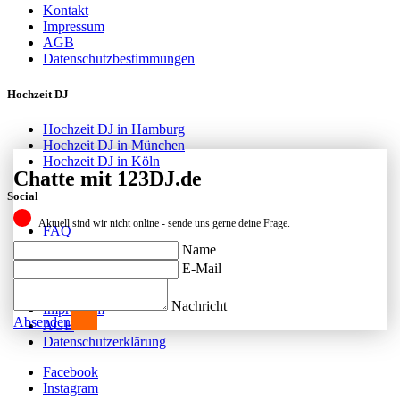
Kontakt
Impressum
AGB
Datenschutzbestimmungen
Hochzeit DJ
Hochzeit DJ in Hamburg
Hochzeit DJ in München
Hochzeit DJ in Köln
Chatte mit 123DJ.de
Social
Aktuell sind wir nicht online - sende uns gerne deine Frage.
FAQ
Facebook
Name
Instagram
E-Mail
Kontakt
Nachricht
Impressum
Absenden
AGB
Datenschutzerklärung
Facebook
Instagram