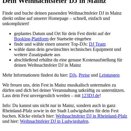
Dein Weihnachtsfeier DJ in Mainz
Finde und buche deinen passenden Weihnachtsfeier DJ in Mainz
direkt online auf unserer Homepage – schnell, einfach und
unkompliziert!
geplantes Datum und Ort für dein Fest direkt auf der
Booking-Plattform
der Startseite eingeben
finde und wähle einen unserer Top-DJs:
DJ Team
wähle dann dein gewünschtes technisches Equipment und
weitere Zusatzpakete aus
abschließend erhältst du eine genaue Kostenaufstellung für
deinen Weihnachtsfeier DJ in Mainz
Mehr Informationen findest du hier:
DJs
,
Preise
und
Leistungen
Wir freuen uns, dein Fest in Mainz musikalisch untermalen zu
dürfen und dich bei deiner Veranstaltung tatkräftig zu unterstützen.
Lass dein Fest unvergesslich werden – mit
123DJ.de
!
Info: Du kannst uns nicht nur in Mainz, sondern auch in ganz
Rheinland-Pfalz sowie in der Stadt Ludwigshafen für dein Fest
buchen. Klicke einfach hier:
Weihnachtsfeier DJ in Rheinland-Pfalz
und hier:
Weihnachtsfeier DJ in Ludwigshafen
.