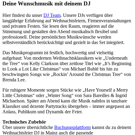
Deine Wunschmusik mit deinem DJ
Hier findest du unser
DJ Team
. Unsere DJs verfügen über
langjährige Erfahrung auf Weihnachtsfeiern, Firmenveranstaltungen
und privaten Festen. Sie lesen den Raum, reagieren auf die
Stimmung und gestalten den Abend musikalisch flexibel und
professionell. Deine persönlichen Musikwünsche werden
selbstverständlich berücksichtigt und gezielt in das Set integriert.
Das Musikprogramm ist festlich, hochwertig und vielseitig
aufgebaut: Von modernen Weihnachtsklassikern wie „Underneath
the Tree“ von Kelly Clarkson über zeitlose Titel wie „It’s Beginning
to Look a Lot Like Christmas“ von Michael Bublé bis hin zu
beschwingten Songs wie „Rockin’ Around the Christmas Tree“ von
Brenda Lee.
Für ruhigere Momente sorgen Stücke wie „Have Yourself a Merry
Little Christmas“ oder „Winter Song“ von Sara Bareilles & Ingrid
Michaelson. Später am Abend kann die Musik nahtlos in tanzbare
Klassiker und dezente Partytracks übergehen – immer angepasst an
Anlass, Publikum und Dynamik der Feier.
Technisches Zubehör
Über unsere übersichtliche
Buchungsplattform
kannst du zu deinem
Weihnachtsfeier DJ in Mainz auch die passende