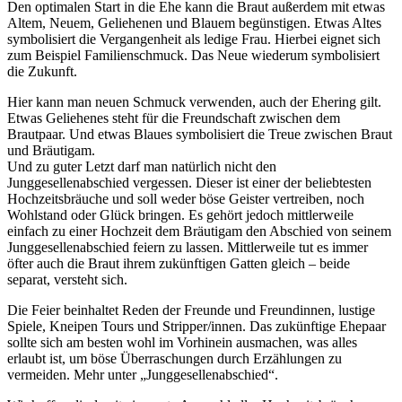
Den optimalen Start in die Ehe kann die Braut außerdem mit etwas
Altem, Neuem, Geliehenen und Blauem begünstigen. Etwas Altes
symbolisiert die Vergangenheit als ledige Frau. Hierbei eignet sich
zum Beispiel Familienschmuck. Das Neue wiederum symbolisiert
die Zukunft.
Hier kann man neuen Schmuck verwenden, auch der Ehering gilt.
Etwas Geliehenes steht für die Freundschaft zwischen dem
Brautpaar. Und etwas Blaues symbolisiert die Treue zwischen Braut
und Bräutigam.
Und zu guter Letzt darf man natürlich nicht den
Junggesellenabschied vergessen. Dieser ist einer der beliebtesten
Hochzeitsbräuche und soll weder böse Geister vertreiben, noch
Wohlstand oder Glück bringen. Es gehört jedoch mittlerweile
einfach zu einer Hochzeit dem Bräutigam den Abschied von seinem
Junggesellenabschied feiern zu lassen. Mittlerweile tut es immer
öfter auch die Braut ihrem zukünftigen Gatten gleich – beide
separat, versteht sich.
Die Feier beinhaltet Reden der Freunde und Freundinnen, lustige
Spiele, Kneipen Tours und Stripper/innen. Das zukünftige Ehepaar
sollte sich am besten wohl im Vorhinein ausmachen, was alles
erlaubt ist, um böse Überraschungen durch Erzählungen zu
vermeiden. Mehr unter „Junggesellenabschied“.