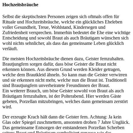
Hochzeitsbräuche
Selbst die skeptischsten Personen zeigen sich oftmals offen für
Rituale und Hochzeitsbräuche, welche ein glückliches Eheleben
voller Gesundheit, Treue, Wohlstand, Kindersegen und
Zufriedenheit versprechen. Immerhin bedeutet die Ehe eine wichtige
Entscheidung und sowohl Braut als auch Bräutigam wünschen sich
wohl nichts sehnlicher, als dass das gemeinsame Leben glücklich
verläuft.
Die meisten Hochzeitsbräuche dienen dazu, Geister fernzuhalten.
Brautjungfern sorgen dafür, dass böse Geister die Braut nicht
erkennen können. Aus diesem Grund werden Kleider getragen,
welche dem Brautkleid ähneln. So kann man die Geister verwirren
und sie erkennen nicht mehr, welche nun die Braut ist. Traditionell
sind Brautjungfern unverheiratete Freundinnen der Braut.
Ein weiterer Brauch, um böse Geister sowohl von Braut als auch
Bräutigam fernzuhalten, ist der Polterabend. Hier werden Gäste
gebeten, Porzellan mitzubringen, welches dann gemeinsam zerstört
wird.
Der erzeugte Krach hält dann die Geister fern. Achtung: Ja kein
Glas oder Spiegel zuschmettern, ansonsten drohen 7 Jahre Unglück.
Das gemeinsame Entsorgen der entstandenen Porzellan Scherben
seitens Braut und Bräutigam symbolisiert genauso wie das