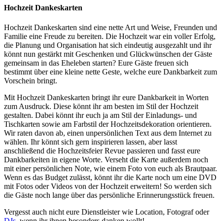
Hochzeit Dankeskarten
Hochzeit Dankeskarten sind eine nette Art und Weise, Freunden und
Familie eine Freude zu bereiten. Die Hochzeit war ein voller Erfolg,
die Planung und Organisation hat sich eindeutig ausgezahlt und ihr
könnt nun gestärkt mit Geschenken und Glückwünschen der Gäste
gemeinsam in das Eheleben starten? Eure Gäste freuen sich
bestimmt über eine kleine nette Geste, welche eure Dankbarkeit zum
Vorschein bringt.
Mit Hochzeit Dankeskarten bringt ihr eure Dankbarkeit in Worten
zum Ausdruck. Diese könnt ihr am besten im Stil der Hochzeit
gestalten. Dabei könnt ihr euch ja am Stil der Einladungs- und
Tischkarten sowie am Farbstil der Hochzeitsdekoration orientieren.
Wir raten davon ab, einen unpersönlichen Text aus dem Internet zu
wählen. Ihr könnt sich gern inspirieren lassen, aber lasst
anschließend die Hochzeitsfeier Revue passieren und fasst eure
Dankbarkeiten in eigene Worte. Verseht die Karte außerdem noch
mit einer persönlichen Note, wie einem Foto von euch als Brautpaar.
Wenn es das Budget zulässt, könnt ihr die Karte noch um eine DVD
mit Fotos oder Videos von der Hochzeit erweitern! So werden sich
die Gäste noch lange über das persönliche Erinnerungsstück freuen.
Vergesst auch nicht eure Dienstleister wie Location, Fotograf oder
DJs
, wenn ihr ihnen besonders danken wollt!