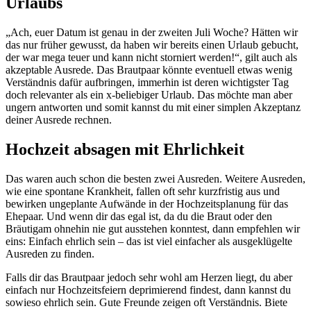
Urlaubs
„Ach, euer Datum ist genau in der zweiten Juli Woche? Hätten wir
das nur früher gewusst, da haben wir bereits einen Urlaub gebucht,
der war mega teuer und kann nicht storniert werden!“, gilt auch als
akzeptable Ausrede. Das Brautpaar könnte eventuell etwas wenig
Verständnis dafür aufbringen, immerhin ist deren wichtigster Tag
doch relevanter als ein x-beliebiger Urlaub. Das möchte man aber
ungern antworten und somit kannst du mit einer simplen Akzeptanz
deiner Ausrede rechnen.
Hochzeit absagen mit Ehrlichkeit
Das waren auch schon die besten zwei Ausreden. Weitere Ausreden,
wie eine spontane Krankheit, fallen oft sehr kurzfristig aus und
bewirken ungeplante Aufwände in der Hochzeitsplanung für das
Ehepaar. Und wenn dir das egal ist, da du die Braut oder den
Bräutigam ohnehin nie gut ausstehen konntest, dann empfehlen wir
eins: Einfach ehrlich sein – das ist viel einfacher als ausgeklügelte
Ausreden zu finden.
Falls dir das Brautpaar jedoch sehr wohl am Herzen liegt, du aber
einfach nur Hochzeitsfeiern deprimierend findest, dann kannst du
sowieso ehrlich sein. Gute Freunde zeigen oft Verständnis. Biete