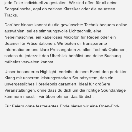
jede Feier individuell zu gestalten. Wir sind offen für all deine
Songwünsche, egal ob zeitlose Klassiker oder die neuesten
Tracks.
Darüber hinaus kannst du die gewünschte Technik bequem online
auswählen, sei es stimmungsvolle Lichttechnik, eine
Nebelmaschine, ein kabelloses Mikrofon für Reden oder ein
Beamer für Präsentationen. Wir bieten dir transparente
Informationen und klare Preisangaben zu allen Technik-Optionen,
sodass du jederzeit den Überblick behältst und deine Buchung
mühelos verwalten kannst.
Unser besonderes Highlight: Verleihe deinem Event den perfekten
Klang mit unserem leistungsstarken Soundsystem, das ein
unvergessliches Hörerlebnis garantiert. Ideal für größere
Veranstaltungen, ohne dass du dich um die richtige Soundanlage
kümmern musst – wir übernehmen das für dich.
Für Feiern ohne festgelegtes Ende bieten wir eine Open-End-
Option, die maximale Flexibilität ermöglicht. Die Musik spielt,
solange du und deine Gäste es wünschen – bis tief in die Nacht
und darüber hinaus!