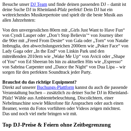
Besuche unser
DJ Team
und finde deinen passenden DJ – damit ist
deine Suche DJ in Rheinland-Pfalz perfekt! Dein DJ hat ein
weitreichendes Musikrepertoire und spielt dir die beste Musik aus
allen Jahrzehnten:
Von den unvergesslichen 80ern mit „Girls Just Want to Have Fun“
von Cyndi Lauper oder „Don’t Stop Believin’“ von Journey über
die 90er mit „Freed From Desire“ von Gala oder „Torn“ von Natalie
Imbruglia, den abwechslungsreichen 2000ern wie „Poker Face“ von
Lady Gaga oder „In the End“ von Linkin Park und den
mitreißenden 2010ern wie „Wake Me Up“ von Avicii oder „Shape
of You“ von Ed Sheeran bis hin zu aktuellen Hits wie „Espresso“
von Sabrina Carpenter und „Dance the Night“ von Dua Lipa – wir
sorgen für den perfekten Soundtrack jeder Party.
Brauchst du das richtige Equipment?
Direkt auf unserer
Buchungs-Plattform
kannst du auch die passende
Veranstaltung buchen – zusätzlich zu deiner Suche DJ in Rheinland-
Pfalz! Wähle aus Ambientebeleuchtung, Discolichtern, einer
Nebelmaschine sowie Mikrofone für Ansprachen oder auch einen
Beamer, wenn du Fotos vorführen oder Videos zeigen möchtest.
Das und noch viel mehr bringen wir mit.
Top DJ-Preise & Feiern ohne Zeitbegrenzung