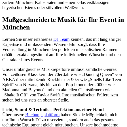
zartem Münchner Kalbsbraten und einem Glas erstklassigen
bayerischen Bieres oder stilvollem Weißwein.
Maßgeschneiderte Musik für Ihr Event in
München
Lernen Sie unser erfahrenes
DJ Team
kennen, das mit langjähriger
Expertise und umfassendem Wissen dafür sorgt, dass Ihre
Veranstaltung in München den perfekten musikalischen Rahmen
erhält – exakt abgestimmt auf Ihre individuellen Wünsche und den
Charakter Ihres Events.
Unser umfangreiches Musikrepertoire umfasst sämtliche Genres:
Von zeitlosen Klassikern der 70er Jahre wie „Dancing Queen“ von
ABBA über mitreißende Rockhits der 90er wie „Smells Like Teen
Spirit“ von Nirvana, bis hin zu den Pop Ikonen der 2000er wie
Madonna und Beyoncé und den aktuellen Chartstürmern wie
„Shake It Off“ von Taylor Swift. Ihre musikalischen Präferenzen
stehen bei uns stets an oberster Stelle.
Licht, Sound & Technik – Perfektion aus einer Hand
Über unsere
Buchungsplattform
haben Sie die Möglichkeit, nicht
nur Ihren Wunsch DJ zu reservieren, sondern auch das gesamte
technische Equipment gleich mitzubuchen. Unsere hochmoderne