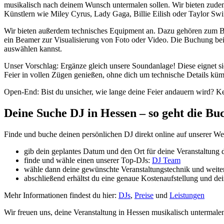
musikalisch nach deinem Wunsch untermalen sollen. Wir bieten zudem e
Künstlern wie Miley Cyrus, Lady Gaga, Billie Eilish oder Taylor Swif
Wir bieten außerdem technisches Equipment an. Dazu gehören zum Bei
ein Beamer zur Visualisierung von Foto oder Video. Die Buchung bei
auswählen kannst.
Unser Vorschlag: Ergänze gleich unsere Soundanlage! Diese eignet s
Feier in vollen Zügen genießen, ohne dich um technische Details k
Open-End: Bist du unsicher, wie lange deine Feier andauern wird? K
Deine Suche DJ in Hessen – so geht die B
Finde und buche deinen persönlichen DJ direkt online auf unserer Web
gib dein geplantes Datum und den Ort für deine Veranstaltung d
finde und wähle einen unserer Top-DJs:
DJ Team
wähle dann deine gewünschte Veranstaltungstechnik und weite
abschließend erhältst du eine genaue Kostenaufstellung und dei
Mehr Informationen findest du hier:
DJs
,
Preise
und
Leistungen
Wir freuen uns, deine Veranstaltung in Hessen musikalisch untermalen