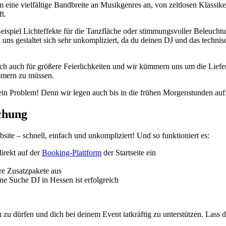
ine vielfältige Bandbreite an Musikgenres an, von zeitlosen Klassikern
t.
spiel Lichteffekte für die Tanzfläche oder stimmungsvoller Beleuchtu
 uns gestaltet sich sehr unkompliziert, da du deinen DJ und das tech
ich auch für größere Feierlichkeiten und wir kümmern uns um die Lief
ümmern zu müssen.
ein Problem! Denn wir legen auch bis in die frühen Morgenstunden au
uchung
site – schnell, einfach und unkompliziert! Und so funktioniert es:
irekt auf der
Booking-Plattform
der Startseite ein
re Zusatzpakete aus
ne Suche DJ in Hessen ist erfolgreich
 zu dürfen und dich bei deinem Event tatkräftig zu unterstützen. Lass 