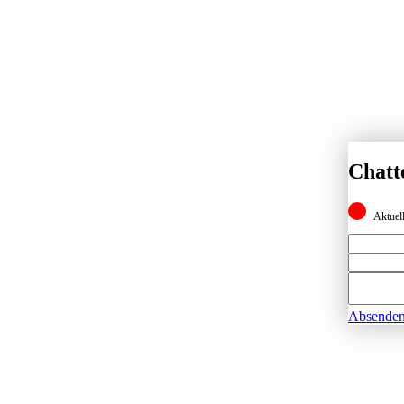
Chatt
Aktuell
Absende