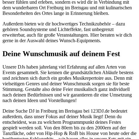
besser fühlen und erleben, sondern es wird dir in Verbindung mit
dem wunderbaren Ort Freiburg im Breisgau und mit kulinarischen
Besonderheiten des Ortes lange in Erinnerung bleiben.
Außerdem bieten wir dir hochwertiges Technikzubehör – dazu
gehören Soundsysteme und Lichteffekte, fast unbegrenzt
erweiterbar, auch für große Veranstaltungen. Hier beraten wir dich
gerne in der Auswahl deines Wunsch-Equipments.
Deine Wunschmusik auf deinem Fest
Unsere DJs haben jahrelang viel Erfahrung auf allen Arten von
Events gesammelt. Sie kennen die grundsätzlichen Abläufe bestens
und zeichnen sich durch ein großes Musikrepertoire aus. Denn mit
vielseitigen Genres und deiner Wunschmusik sorgen sie für beste
Stimmung. Gestalte also deine Feier musikalisch ganz individuell
nach deinen Bedürfnissen und wir garantieren dir eine Umsetzung
nach deinen Ideen und Vorstellungen!
Deine Suche DJ in Freiburg im Breisgau bei 123DJ.de bedeutet
außerdem, dass unser Fokus auf deiner Musik liegt! Denn du
entscheidest, was zu welchem Programmpunkt deines Festes
gespielt werden soll. Von den 80ern bis zu den 2000ern auf der
Tanzfläche, oder von Hip-Hop & RnB bis House von heute oder die
berühmtesten Schlagerhits – wir bauen alles in unsere Sets mit ein.