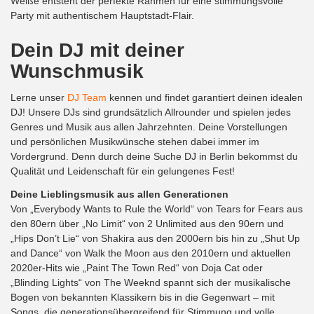
Weiße entsteht der perfekte Rahmen für eine stimmungsvolle
Party mit authentischem Hauptstadt-Flair.
Dein DJ mit deiner
Wunschmusik
Lerne unser
DJ Team
kennen und findet garantiert deinen idealen
DJ! Unsere DJs sind grundsätzlich Allrounder und spielen jedes
Genres und Musik aus allen Jahrzehnten. Deine Vorstellungen
und persönlichen Musikwünsche stehen dabei immer im
Vordergrund. Denn durch deine Suche DJ in Berlin bekommst du
Qualität und Leidenschaft für ein gelungenes Fest!
Deine Lieblingsmusik aus allen Generationen
Von „Everybody Wants to Rule the World“ von Tears for Fears aus
den 80ern über „No Limit“ von 2 Unlimited aus den 90ern und
„Hips Don’t Lie“ von Shakira aus den 2000ern bis hin zu „Shut Up
and Dance“ von Walk the Moon aus den 2010ern und aktuellen
2020er-Hits wie „Paint The Town Red“ von Doja Cat oder
„Blinding Lights“ von The Weeknd spannt sich der musikalische
Bogen von bekannten Klassikern bis in die Gegenwart – mit
Songs, die generationsübergreifend für Stimmung und volle