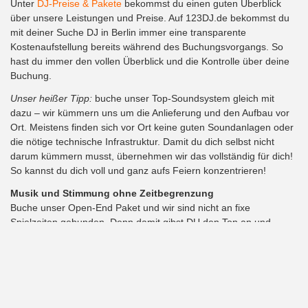
Unter
DJ-Preise & Pakete
bekommst du einen guten Überblick
über unsere Leistungen und Preise. Auf 123DJ.de bekommst du
mit deiner Suche DJ in Berlin immer eine transparente
Kostenaufstellung bereits während des Buchungsvorgangs. So
hast du immer den vollen Überblick und die Kontrolle über deine
Buchung.
Unser heißer Tipp:
buche unser Top-Soundsystem gleich mit
dazu – wir kümmern uns um die Anlieferung und den Aufbau vor
Ort. Meistens finden sich vor Ort keine guten Soundanlagen oder
die nötige technische Infrastruktur. Damit du dich selbst nicht
darum kümmern musst, übernehmen wir das vollständig für dich!
So kannst du dich voll und ganz aufs Feiern konzentrieren!
Musik und Stimmung ohne Zeitbegrenzung
Buche unser Open-End Paket und wir sind nicht an fixe
Spielzeiten gebunden. Denn damit gibst DU den Ton an und
bestimmst, wann Schluss ist. Somit bleibst du komplett flexibel
und kannst deine Feier in vollen Zügen genießen.
Deine Suche DJ in Berlin –