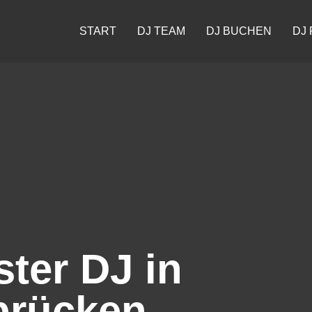
START
DJ TEAM
DJ BUCHEN
DJ 
ster DJ in
brücken