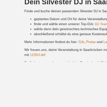
Dein Silvester DJ in Sa
Finde und buche deinen passenden Silvester DJ in Saa
geplantes Datum und Ort für deine Veranstaltung
finde und wähle einen unserer Top-DJs:
DJ Tea
wähle dann dein gewünschtes technisches Equi
abschließend erhältst du eine genaue Kostenaufs
Mehr Informationen findest du hier:
DJs
,
Preise
und
Le
Wir freuen uns, deine Veranstaltung in Saarbrücken mu
mit
123DJ.de
!
Du findest uns auch ganz einfach im Bundesland. Klick
Locations in Saarbrücke
Hier sind fünf großartige Locations in Saarbrücken fü
Eventhalle Saarbrücken – Eine moderne Locatio
Alte Feuerwache Saarbrücken – Eine charmante u
Saarbrücker Schloss – Historisches Ambiente mit
Schlossberg Restaurant – Eine exklusive Locat