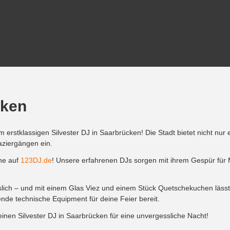
cken
em erstklassigen Silvester DJ in Saarbrücken! Die Stadt bietet nicht nu
aziergängen ein.
ine auf
123DJ.de
! Unsere erfahrenen DJs sorgen mit ihrem Gespür für Mu
slich – und mit einem Glas Viez und einem Stück Quetschekuchen läss
nde technische Equipment für deine Feier bereit.
 deinen Silvester DJ in Saarbrücken für eine unvergessliche Nacht!