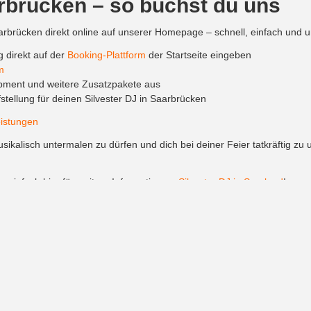
arbrücken – so buchst du uns
rbrücken direkt online auf unserer Homepage – schnell, einfach und u
 direkt auf der
Booking-Plattform
der Startseite eingeben
m
pment und weitere Zusatzpakete aus
tellung für deinen Silvester DJ in Saarbrücken
istungen
sikalisch untermalen zu dürfen und dich bei deiner Feier tatkräftig zu
e einfach hier für weitere Informationen:
Silvester DJ in Saarland
!
n für dein Fest
r dein Event, bei denen du den perfekten Event DJ buchen kannst:
n für große Events und Partys
nd vielseitige Location mit urbanem Flair
 stilvollem Design, ideal für gehobene Events und elegante Feiern
ion mit atemberaubendem Blick auf Saarbrücken