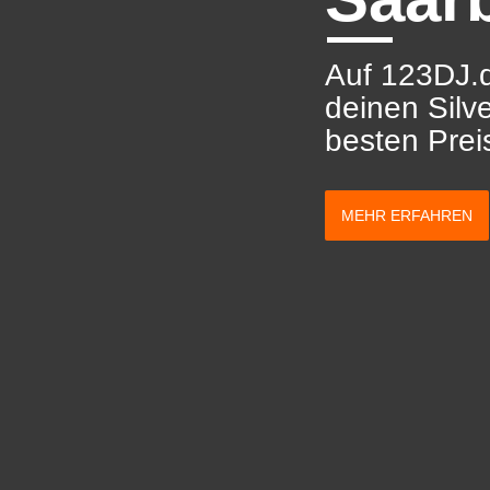
Auf 123DJ.d
deinen Silv
besten Prei
MEHR ERFAHREN