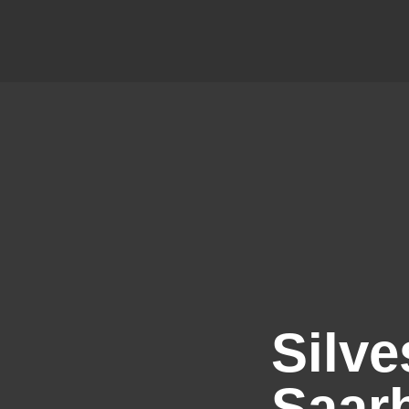
Silve
Saar