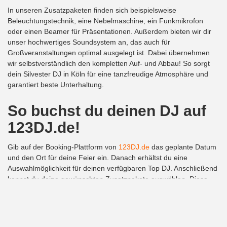
In unseren Zusatzpaketen finden sich beispielsweise
Beleuchtungstechnik, eine Nebelmaschine, ein Funkmikrofon
oder einen Beamer für Präsentationen. Außerdem bieten wir dir
unser hochwertiges Soundsystem an, das auch für
Großveranstaltungen optimal ausgelegt ist. Dabei übernehmen
wir selbstverständlich den kompletten Auf- und Abbau! So sorgt
dein Silvester DJ in Köln für eine tanzfreudige Atmosphäre und
garantiert beste Unterhaltung.
So buchst du deinen DJ auf
123DJ.de!
Gib auf der Booking-Plattform von
123DJ.de
das geplante Datum
und den Ort für deine Feier ein. Danach erhältst du eine
Auswahlmöglichkeit für deinen verfügbaren Top DJ. Anschließend
kannst du deine gewünschten Zusatzpakete auswählen. Diese
einfache und bequeme Form der Buchung deines DJs erspart dir
Zeit und Geld. Außerdem hast du immer die beste
Musikbegleitung, abgestimmt auf deine Wünsche!