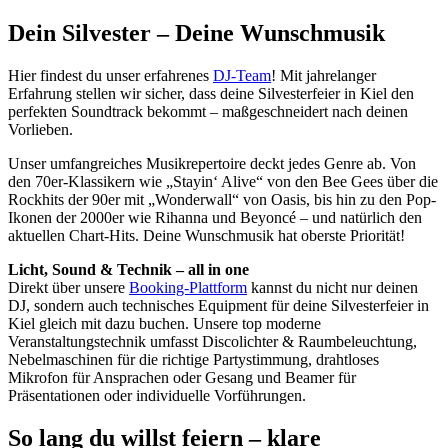
Dein Silvester – Deine Wunschmusik
Hier findest du unser erfahrenes
DJ-Team
! Mit jahrelanger
Erfahrung stellen wir sicher, dass deine Silvesterfeier in Kiel den
perfekten Soundtrack bekommt – maßgeschneidert nach deinen
Vorlieben.
Unser umfangreiches Musikrepertoire deckt jedes Genre ab. Von
den 70er-Klassikern wie „Stayin‘ Alive“ von den Bee Gees über die
Rockhits der 90er mit „Wonderwall“ von Oasis, bis hin zu den Pop-
Ikonen der 2000er wie Rihanna und Beyoncé – und natürlich den
aktuellen Chart-Hits. Deine Wunschmusik hat oberste Priorität!
Licht, Sound & Technik – all in one
Direkt über unsere
Booking-Plattform
kannst du nicht nur deinen
DJ, sondern auch technisches Equipment für deine Silvesterfeier in
Kiel gleich mit dazu buchen. Unsere top moderne
Veranstaltungstechnik umfasst Discolichter & Raumbeleuchtung,
Nebelmaschinen für die richtige Partystimmung, drahtloses
Mikrofon für Ansprachen oder Gesang und Beamer für
Präsentationen oder individuelle Vorführungen.
So lang du willst feiern – klare