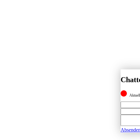
Chatt
Aktuell
Absende