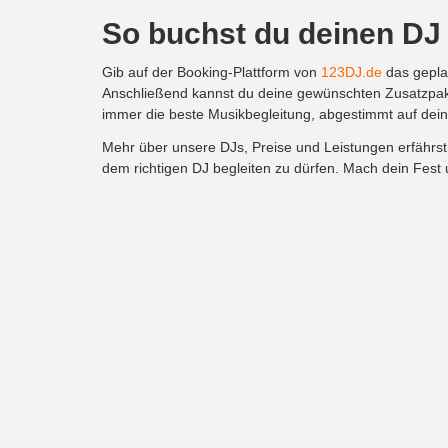
So buchst du deinen DJ
Gib auf der Booking-Plattform von
123DJ.de
das geplan
Anschließend kannst du deine gewünschten Zusatzpak
immer die beste Musikbegleitung, abgestimmt auf de
Mehr über unsere DJs, Preise und Leistungen erfährs
dem richtigen DJ begleiten zu dürfen. Mach dein Fest
123DJ.de
Start
DJ Team
DJ Buchen
DJ Preise