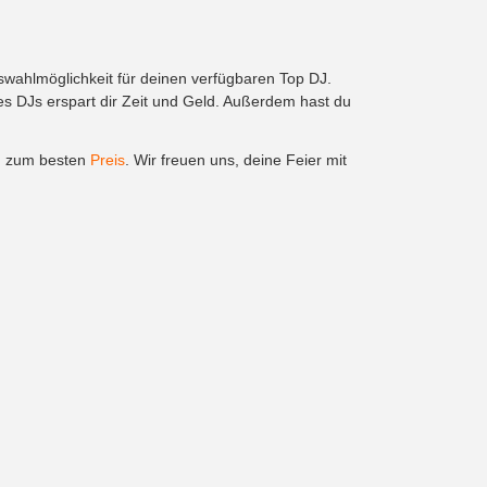
swahlmöglichkeit für deinen verfügbaren Top DJ.
 DJs erspart dir Zeit und Geld. Außerdem hast du
J zum besten
Preis
. Wir freuen uns, deine Feier mit
Social
Hamburg
FAQ
München
Facebook
ln
Instagram