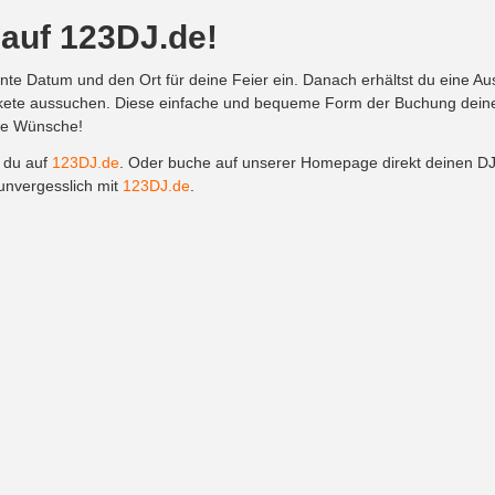
 auf 123DJ.de!
te Datum und den Ort für deine Feier ein. Danach erhältst du eine Au
ete aussuchen. Diese einfache und bequeme Form der Buchung deines
ine Wünsche!
t du auf
123DJ.de
. Oder buche auf unserer Homepage direkt deinen D
 unvergesslich mit
123DJ.de
.
Info
Hochzeit DJ
Kontakt
Hochzeit DJ in 
Impressum
Hochzeit DJ in 
AGB
Hochzeit DJ in Kö
Datenschutzbestimmungen