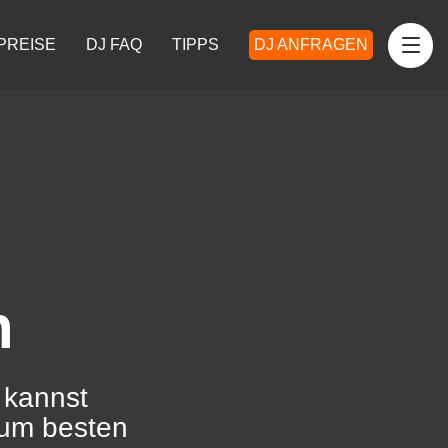
PREISE
DJ FAQ
TIPPS
DJ ANFRAGEN
n
 kannst
zum besten