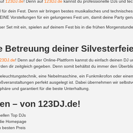
auf
123DJ.de
! Denn auf
123DJ.de
kannst du professionelle DJs und tec
l für dein Fest. Denn wir bringen bestes musikalisches und technisch
EINE Vorstellungen für ein gelungenes Fest um, damit deine Party ge
er Set mit ein, spielen auf deinem Fest bis in die frühen Morgenstu
 Betreuung deiner Silvesterfei
23DJ.de
! Denn auf der Online-Plattform kannst du einfach deinen DJ
den dir zeitgleich gegeben. Denn somit behältst du immer den Überbl
Beleuchtungstechnik, eine Nebelmaschine, ein Funkmikrofon oder einen
veranstaltungen perfekt ausgelegt ist. Dabei übernehmen wir selbstv
phäre und garantiert für die beste Unterhaltung.
en – von 123DJ.de!
nellen Top DJs
r die Homepage
 besten Preis