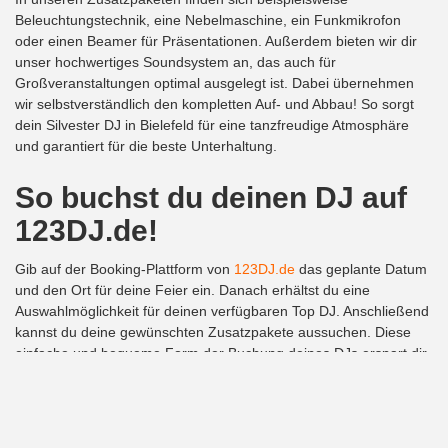
Beleuchtungstechnik, eine Nebelmaschine, ein Funkmikrofon
oder einen Beamer für Präsentationen. Außerdem bieten wir dir
unser hochwertiges Soundsystem an, das auch für
Großveranstaltungen optimal ausgelegt ist. Dabei übernehmen
wir selbstverständlich den kompletten Auf- und Abbau! So sorgt
dein Silvester DJ in Bielefeld für eine tanzfreudige Atmosphäre
und garantiert für die beste Unterhaltung.
So buchst du deinen DJ auf
123DJ.de!
Gib auf der Booking-Plattform von
123DJ.de
das geplante Datum
und den Ort für deine Feier ein. Danach erhältst du eine
Auswahlmöglichkeit für deinen verfügbaren Top DJ. Anschließend
kannst du deine gewünschten Zusatzpakete aussuchen. Diese
einfache und bequeme Form der Buchung deines DJs erspart dir
viel Zeit und Geld. Außerdem hast du immer die beste
Musikbegleitung, abgestimmt auf deine Wünsche!
Dein Silvester DJ
in