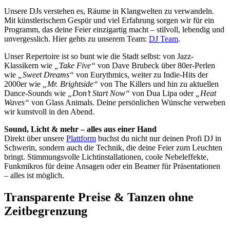
Unsere DJs verstehen es, Räume in Klangwelten zu verwandeln.
Mit künstlerischem Gespür und viel Erfahrung sorgen wir für ein
Programm, das deine Feier einzigartig macht – stilvoll, lebendig und
unvergesslich. Hier gehts zu unserem Team:
DJ Team
.
Unser Repertoire ist so bunt wie die Stadt selbst: von Jazz-
Klassikern wie
„Take Five“
von Dave Brubeck über 80er-Perlen
wie
„Sweet Dreams“
von Eurythmics, weiter zu Indie-Hits der
2000er wie
„Mr. Brightside“
von The Killers und hin zu aktuellen
Dance-Sounds wie
„Don’t Start Now“
von Dua Lipa oder
„Heat
Waves“
von Glass Animals. Deine persönlichen Wünsche verweben
wir kunstvoll in den Abend.
Sound, Licht & mehr – alles aus einer Hand
Direkt über unsere
Plattform
buchst du nicht nur deinen Profi DJ in
Schwerin, sondern auch die Technik, die deine Feier zum Leuchten
bringt. Stimmungsvolle Lichtinstallationen, coole Nebeleffekte,
Funkmikros für deine Ansagen oder ein Beamer für Präsentationen
– alles ist möglich.
Transparente Preise & Tanzen ohne
Zeitbegrenzung