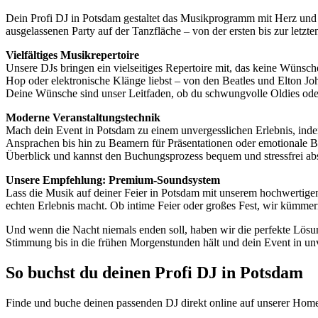
Dein Profi DJ in Potsdam gestaltet das Musikprogramm mit Herz und F
ausgelassenen Party auf der Tanzfläche – von der ersten bis zur letzt
Vielfältiges Musikrepertoire
Unsere DJs bringen ein vielseitiges Repertoire mit, das keine Wünsch
Hop oder elektronische Klänge liebst – von den Beatles und Elton John
Deine Wünsche sind unser Leitfaden, ob du schwungvolle Oldies oder
Moderne Veranstaltungstechnik
Mach dein Event in Potsdam zu einem unvergesslichen Erlebnis, ind
Ansprachen bis hin zu Beamern für Präsentationen oder emotionale Bil
Überblick und kannst den Buchungsprozess bequem und stressfrei ab
Unsere Empfehlung: Premium-Soundsystem
Lass die Musik auf deiner Feier in Potsdam mit unserem hochwertige
echten Erlebnis macht. Ob intime Feier oder großes Fest, wir kümme
Und wenn die Nacht niemals enden soll, haben wir die perfekte Lösu
Stimmung bis in die frühen Morgenstunden hält und dein Event in unv
So buchst du deinen Profi DJ in Potsdam
Finde und buche deinen passenden DJ direkt online auf unserer Home