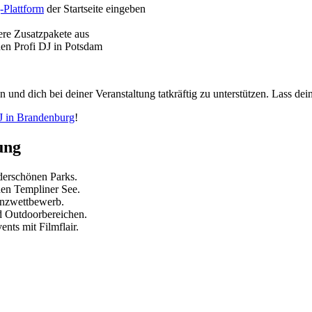
-Plattform
der Startseite eingeben
re Zusatzpakete aus
nen Profi DJ in Potsdam
 und dich bei deiner Veranstaltung tatkräftig zu unterstützen. Lass de
J in Brandenburg
!
ung
derschönen Parks.
den Templiner See.
Tanzwettbewerb.
d Outdoorbereichen.
nts mit Filmflair.