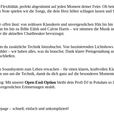
lexibilität, perfekt abgestimmt auf jeden Moment deiner Feier. Ob be
en Note spielen wir die Songs, die dein Herz höher schlagen lassen und
e offen lässt: von zeitlosen Klassikern und unvergesslichen Hits bis hi
 bis hin zu Billie Eilish und Calvin Harris – wir stimmen die Musik in
 die aktuellen Chartbreaker bevorzugst.
em du zusätzliche Technik hinzubuchst. Von faszinierenden Lichtshow
der – wir haben alles, was du brauchst. Dank klarer Preisgestaltung un
schließen.
n Soundsystem zum Leben erwachen – für einen klaren, kraftvollen Kl
rn uns um die Technik, damit du dich ganz auf die besonderen Momente
ng: Mit unserer
Open-End-Option
bleibt dein Profi DJ in Potsdam so l
ergesslichen Erinnerungen strahlt.
page – schnell, einfach und unkompliziert!