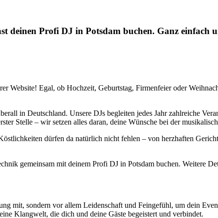
st deinen Profi DJ in Potsdam buchen. Ganz einfach u
rer Website! Egal, ob Hochzeit, Geburtstag, Firmenfeier oder Weihnach
erall in Deutschland. Unsere DJs begleiten jedes Jahr zahlreiche Vera
rster Stelle – wir setzen alles daran, deine Wünsche bei der musikalisch
östlichkeiten dürfen da natürlich nicht fehlen – von herzhaften Geri
echnik gemeinsam mit deinem Profi DJ in Potsdam buchen. Weitere Deta
ahrung mit, sondern vor allem Leidenschaft und Feingefühl, um dein E
ine Klangwelt, die dich und deine Gäste begeistert und verbindet.