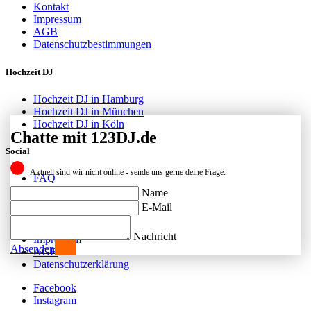
Kontakt
Impressum
AGB
Datenschutzbestimmungen
Hochzeit DJ
Hochzeit DJ in Hamburg
Hochzeit DJ in München
Hochzeit DJ in Köln
Chatte mit 123DJ.de
Social
Aktuell sind wir nicht online - sende uns gerne deine Frage.
FAQ
Facebook
Name
Instagram
E-Mail
Kontakt
Nachricht
Impressum
Absenden
AGB
Datenschutzerklärung
Facebook
Instagram