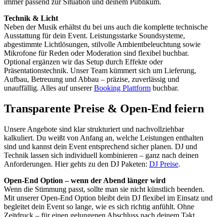
immer passend zur Situation und deinem Publikum.
Technik & Licht
Neben der Musik erhältst du bei uns auch die komplette technische
Ausstattung für dein Event. Leistungsstarke Soundsysteme,
abgestimmte Lichtlösungen, stilvolle Ambientbeleuchtung sowie
Mikrofone für Reden oder Moderation sind flexibel buchbar.
Optional ergänzen wir das Setup durch Effekte oder
Präsentationstechnik. Unser Team kümmert sich um Lieferung,
Aufbau, Betreuung und Abbau – präzise, zuverlässig und
unauffällig. Alles auf unserer
Booking Plattform
buchbar.
Transparente Preise & Open-End feiern
Unsere Angebote sind klar strukturiert und nachvollziehbar
kalkuliert. Du weißt von Anfang an, welche Leistungen enthalten
sind und kannst dein Event entsprechend sicher planen. DJ und
Technik lassen sich individuell kombinieren – ganz nach deinen
Anforderungen. Hier gehts zu den DJ Paketen:
DJ Preise
.
Open-End Option – wenn der Abend länger wird
Wenn die Stimmung passt, sollte man sie nicht künstlich beenden.
Mit unserer Open-End Option bleibt dein DJ flexibel im Einsatz und
begleitet dein Event so lange, wie es sich richtig anfühlt. Ohne
Zeitdruck – für einen gelungenen Abschluss nach deinem Takt.