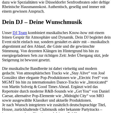
dazu wie Spezialitäten wie Düsseldorfer Senfrostbraten oder deftige
Rheinische Hausmannskost. Authentisch, gesellig und immer mit
einem gewissen Anspruch.
Dein DJ – Deine Wunschmusik
Unser
DJ Team
kombiniert musikalisches Know-how mit einem
feinen Gespür für Atmosphäre und Dynamik. Dein DJ begleitet dein
Event nicht einfach nur, sondern gestaltet es aktiv mit – musikalisch
abgestimmt auf den Ablauf, die Gäste und die gewünschte
Stimmung. Von dezenten Klängen im Hintergrund bis hin zu
energiegeladenen Sets zur richtigen Zeit: Jeder Übergang sitzt, jede
Steigerung ist bewusst gesetzt.
Die musikalische Bandbreite ist dabei vielseitig und modern
gedacht. Von atmosphärischen Tracks wie „Stay Alive“ von
José
González
über elegante Pop-Produktionen wie „Electric Feel“ von
MGMT
bis hin zu internationalen Dance-Tracks wie „Intoxicated“
von
Martin Solveig
&
Good Times Ahead
. Ergänzt wird das
Repertoire durch moderne R&B-Sounds wie „Get You“ von
Daniel
Caesar
, alternative Pop-Elemente wie „Midnight City“ von
M83
sowie ausgewählte Klassiker und aktuelle Produktionen.
Je nach Wunsch integrieren wir zusätzlich deutschsprachige Titel,
House, zurückhaltende Clubmusik oder bekannte Partytracks –