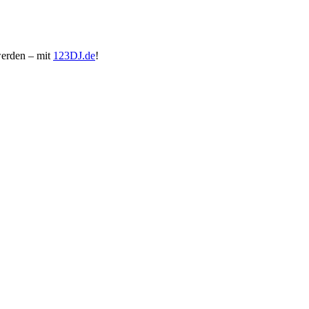
werden – mit
123DJ.de
!