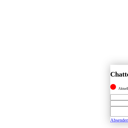
Chatt
Aktuell
Absende