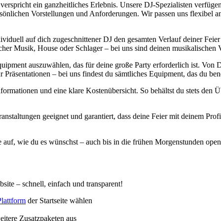
erspricht ein ganzheitliches Erlebnis. Unsere DJ-Spezialisten verfüge
rsönlichen Vorstellungen und Anforderungen. Wir passen uns flexibel a
viduell auf dich zugeschnittener DJ den gesamten Verlauf deiner Feier
her Musik, House oder Schlager – bei uns sind deinen musikalischen V
Equipment auszuwählen, das für deine große Party erforderlich ist. Von
r Präsentationen – bei uns findest du sämtliches Equipment, das du benö
nformationen und eine klare Kostenübersicht. So behältst du stets den Ü
ranstaltungen geeignet und garantiert, dass deine Feier mit deinem P
ge auf, wie du es wünschst – auch bis in die frühen Morgenstunden ope
site – schnell, einfach und transparent!
lattform
der Startseite wählen
itere Zusatzpaketen aus