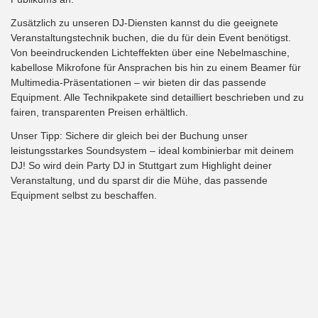
Zusätzlich zu unseren DJ-Diensten kannst du die geeignete
Veranstaltungstechnik buchen, die du für dein Event benötigst.
Von beeindruckenden Lichteffekten über eine Nebelmaschine,
kabellose Mikrofone für Ansprachen bis hin zu einem Beamer für
Multimedia-Präsentationen – wir bieten dir das passende
Equipment. Alle Technikpakete sind detailliert beschrieben und zu
fairen, transparenten Preisen erhältlich.
Unser Tipp: Sichere dir gleich bei der Buchung unser
leistungsstarkes Soundsystem – ideal kombinierbar mit deinem
DJ! So wird dein Party DJ in Stuttgart zum Highlight deiner
Veranstaltung, und du sparst dir die Mühe, das passende
Equipment selbst zu beschaffen.
Open-End: für Events ohne festgelegtes Ende bieten wir
maximale Flexibilität. Dein DJ legt so lange auf, wie du und deine
Gäste feiern möchten – gerne bis in die frühen Morgenstunden!
Dein Party DJ in Stuttgart –
so geht die Buchung