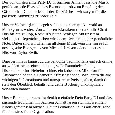
Der von dir gewählte Party DJ in Sachsen-Anhalt passt die Musik
perfekt an jede Phase deines Events an – ob zum Empfang der
Gäste, beim Dinner oder auf der Tanzfläche – wir sorgen für die
passende Stimmung zu jeder Zeit.
Unsere Vielseitigkeit spiegelt sich in einer breiten Auswahl an
Musikgenres wider: Von zeitlosen Klassikern über aktuelle Chart-
Hits bis hin zu Pop, Rock, R&B und Schlager. Mit unserem
vielseitigen Repertoire geben wir jedem Event eine ganz persönliche
Note. Dabei sind wir offen für all deine Musikwünsche, sei es für
nostalgische Evergreens von Michael Jackson oder die neuesten
Hits von Taylor Swift.
Darüber hinaus kannst du die benötigte Technik ganz einfach online
auswählen, sei es eine stimmungsvolle Raumbeleuchtung,
Discolichter, eine Nebelmaschine, ein kabelloses Mikrofon für
Ansprachen oder ein Beamer für Präsentationen. Wir liefern dir alle
wichtigen Informationen und transparente Preisangaben, damit du
stets den Überblick behältst und deine Buchung unkompliziert
verwalten kannst.
Unser Buchungsprozess ist denkbar einfach: Dein Party DJ und das
passende Equipment in Sachsen-Anhalt lassen sich mit wenigen
Klicks gemeinsam buchen. Bei uns erhältst du alles aus einer Hand
für eine stressfreie Organisation.