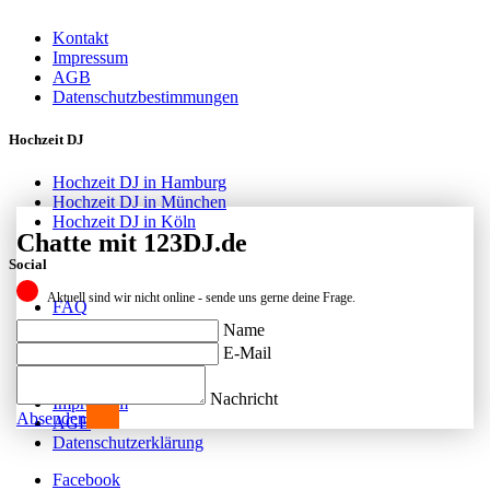
Kontakt
Impressum
AGB
Datenschutzbestimmungen
Hochzeit DJ
Hochzeit DJ in Hamburg
Hochzeit DJ in München
Hochzeit DJ in Köln
Chatte mit 123DJ.de
Social
Aktuell sind wir nicht online - sende uns gerne deine Frage.
FAQ
Facebook
Name
Instagram
E-Mail
Kontakt
Nachricht
Impressum
Absenden
AGB
Datenschutzerklärung
Facebook