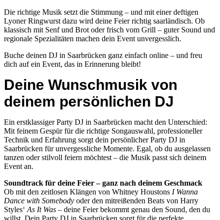
Die richtige Musik setzt die Stimmung – und mit einer deftigen
Lyoner Ringwurst dazu wird deine Feier richtig saarländisch. Ob
klassisch mit Senf und Brot oder frisch vom Grill – guter Sound und
regionale Spezialitäten machen dein Event unvergesslich.
Buche deinen DJ in Saarbrücken ganz einfach online – und freu
dich auf ein Event, das in Erinnerung bleibt!
Deine Wunschmusik von
deinem persönlichen DJ
Ein erstklassiger Party DJ in Saarbrücken macht den Unterschied:
Mit feinem Gespür für die richtige Songauswahl, professioneller
Technik und Erfahrung sorgt dein persönlicher Party DJ in
Saarbrücken für unvergessliche Momente. Egal, ob du ausgelassen
tanzen oder stilvoll feiern möchtest – die Musik passt sich deinem
Event an.
Soundtrack für deine Feier – ganz nach deinem Geschmack
Ob mit den zeitlosen Klängen von Whitney Houstons
I Wanna
Dance with Somebody
oder den mitreißenden Beats von Harry
Styles‘
As It Was
– deine Feier bekommt genau den Sound, den du
willst. Dein Party DJ in Saarbrücken sorgt für die perfekte