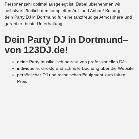
Personenzahl optimal ausgelegt ist. Dabei übernehmen wir
selbstverständlich den kompletten Auf- und Abbau! So sorgt
dein Party DJ in Dortmund für eine tanzfreudige Atmosphäre und
garantiert beste Unterhaltung.
Dein
Party DJ in Dortmund–
von 123DJ.de!
deine Party musikalisch betreut von professionellen DJs
individuelle, direkte und schnelle Buchung über die Website
persönlicher DJ und technisches Equipment zum fairen
Preis
So buchst du deinen DJ auf
123DJ.de!
Gib auf der Booking-Plattform von
123DJ.de
das geplante Datum
und den Ort für deine Feier ein. Danach erhältst du eine
Auswahlmöglichkeit für deinen verfügbaren DJ. Anschließend
kannst du deine gewünschten Zusatzpakete auswählen. Diese