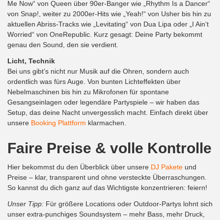
Me Now“ von
Queen
über 90er-Banger wie „Rhythm Is a Dancer“
von
Snap!
, weiter zu 2000er-Hits wie „Yeah!“ von
Usher
bis hin zu
aktuellen Abriss-Tracks wie „Levitating“ von
Dua Lipa
oder „I Ain’t
Worried“ von
OneRepublic
. Kurz gesagt: Deine Party bekommt
genau den Sound, den sie verdient.
Licht, Technik
Bei uns gibt’s nicht nur Musik auf die Ohren, sondern auch
ordentlich was fürs Auge. Von bunten Lichteffekten über
Nebelmaschinen bis hin zu Mikrofonen für spontane
Gesangseinlagen oder legendäre Partyspiele – wir haben das
Setup, das deine Nacht unvergesslich macht. Einfach direkt über
unsere
Booking Plattform
klarmachen.
Faire Preise & volle Kontrolle
Hier bekommst du den Überblick über unsere
DJ Pakete
und
Preise – klar, transparent und ohne versteckte Überraschungen.
So kannst du dich ganz auf das Wichtigste konzentrieren: feiern!
Unser Tipp:
Für größere Locations oder Outdoor-Partys lohnt sich
unser extra-punchiges Soundsystem – mehr Bass, mehr Druck,