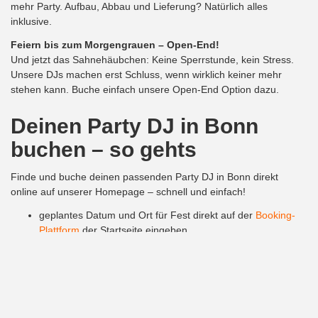
mehr Party. Aufbau, Abbau und Lieferung? Natürlich alles
inklusive.
Feiern bis zum Morgengrauen – Open-End!
Und jetzt das Sahnehäubchen: Keine Sperrstunde, kein Stress.
Unsere DJs machen erst Schluss, wenn wirklich keiner mehr
stehen kann. Buche einfach unsere Open-End Option dazu.
Deinen Party DJ in Bonn
buchen – so gehts
Finde und buche deinen passenden Party DJ in Bonn direkt
online auf unserer Homepage – schnell und einfach!
geplantes Datum und Ort für Fest direkt auf der
Booking-
Plattform
der Startseite eingeben
finde und wähle einen unserer Top-DJs:
DJ Team
wähle technisches Zubehör und weitere
Leistungen
aus
abschließend erhältst du eine genaue Kostenaufstellung für
dein Fest in Bonn
Viele weitere Informationen findest du direkt auf
123DJ.de
!