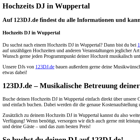
Hochzeits DJ in Wuppertal
Auf 123DJ.de findest du alle Informationen und kanns
Hochzeits DJ in Wuppertal
Du suchst nach einem Hochzeits DJ in Wuppertal? Dann bist du bei
1
auf unzähligen Hochzeiten und anderen Veranstaltungen jeglicher Art 
Wunsch gerne jeden Programmpunkt deiner Hochzeit musikalisch unte
Unsere DJs von
123DJ.de
bauen außerdem gerne deine Musikwünsche i
etwas dabei!
123DJ.de – Musikalische Betreuung deiner
Buche deinen Hochzeits DJ in Wuppertal einfach direkt über unsere 
und einfach buchen. Dabei werden dir die genaue Kostenaufstellung 
Zusätzlich zu deinem Hochzeits DJ in Wuppertal kannst du also weit
Verfügung! Wenn benötigt, versorgen wir dich auch gerne mit leistun
und deine Gäste – und das zum besten Preis!
So buchst du deinen DJ auf 123DJ.de!