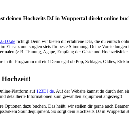
t deinen Hochzeits DJ in Wuppertal direkt online buch
23DJ.de
richtig! Denn wir bieten dir erfahrene DJs, die du einfach o
im Einsatz und sorgten stets für beste Stimmung. Deine Vorstellungen f
rmalen (z.B. Trauung, Agape, Empfang der Gäste und Hochzeitsfeier i
n ihr Programm mit ein! Denn egal ob Pop, Schlager, Oldies, Elektro
 Hochzeit!
Online-Plattform auf
123DJ.de
. Auf der Website kannst du durch den 
und detaillierte Informationen zum gewählten Equipment angezeigt!
ere Optionen dazu buchen. Das heißt, wir stellen dir gerne auch Beam
gsstarkem Soundequipment. So sorgt dein Hochzeits DJ in Wuppertal ste