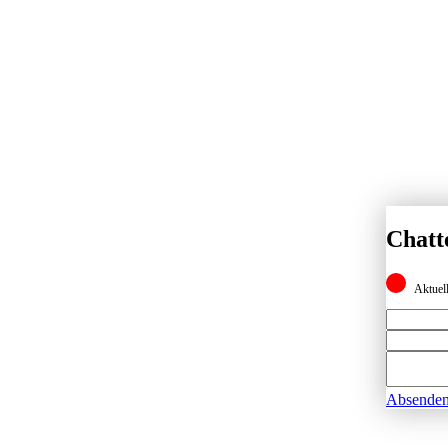
Chatt
Aktuell
Absende