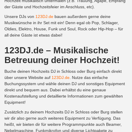
Hochzeit musikalisch untermalen (z.B. Trauung, Agape, Empfang
der Gäste und Hochzeitsfeier im Anschluss, etc).
Unsere DJs von
123DJ.de
bauen außerdem gerne deine
Musikwünsche in ihr Set mit ein! Denn egal ob Pop, Schlager,
Oldies, Elektro, House, Funk und Soul, Rock oder Hip-Hop – für
all deine Gäste ist etwas dabei!
123DJ.de – Musikalische
Betreuung deiner Hochzeit!
Buche deinen Hochzeits DJ in Schloss oder Burg einfach direkt
über unsere Website auf
123DJ.de
. Nutze das einfache
Buchungssystem und wähle deinen DJ und sonstiges Equipment
direkt und bequem aus. Dabei erhältst du eine genaue
Kostenaufstellung und detaillierte Informationen zum gewählten
Equipment!
Zusätzlich zu deinem Hochzeits DJ in Schloss oder Burg stellen
wir dir also gerne auch weiteres Equipment zu Verfügung. Das
heißt, wir bieten dir für weitere Programmpunkte auch Beamer,
Nebelmaschine, Funkmikrofon und diverse Lichtpakete zu