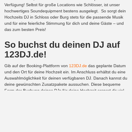
Verfügung! Selbst für große Locations wie Schlösser, ist unser
hochwertiges Soundequipment bestens ausgelegt. So sorgt dein
Hochzeits DJ in Schloss oder Burg stets für die passende Musik
und für eine feierliche Stimmung für dich und deine Gäste – und
das zum besten Preis!
So buchst du deinen DJ auf
123DJ.de!
Gib auf der Booking-Plattform von
123DJ.de
das geplante Datum
und den Ort für deine Hochzeit ein. Im Anschluss erhältst du eine
Auswahlmöglichkeit für deinen verfügbaren DJ. Danach kannst du
deine gewünschten Zusatzpakete aussuchen. Diese bequeme
Form der Buchung deines DJs für deine Hochzeit erspart dir viel
Zeit und Geld. Außerdem hast du immer die beste
Musikbegleitung, abgestimmt auf deine persönlichen Wünsche!
Dein Hochzeits DJ in
Schloss oder Burg